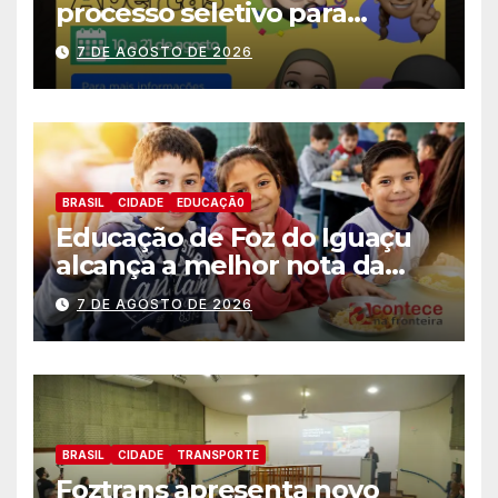
processo seletivo para
estagiários
7 DE AGOSTO DE 2026
BRASIL
CIDADE
EDUCAÇÃ0
Educação de Foz do Iguaçu
alcança a melhor nota da
história no IDEB
7 DE AGOSTO DE 2026
BRASIL
CIDADE
TRANSPORTE
Foztrans apresenta novo