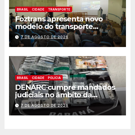
BRASIL
CIDADE
TRANSPORTE
Foztrans apresenta novo
modelo do transporte
coletivo em audiência
7 DE AGOSTO DE 2026
pública e avança para um
sistema mais moderno e
eficiente
BRASIL
CIDADE
POLICIA
DENARC cumpre mandados
judiciais no âmbito da
“Operação Quadrante do Pó”
7 DE AGOSTO DE 2026
em Foz do Iguaçu