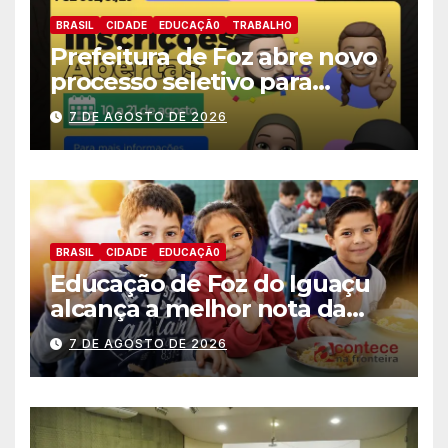
BRASIL
CIDADE
EDUCAÇÃ0
TRABALHO
Prefeitura de Foz abre novo
processo seletivo para
estagiários
7 DE AGOSTO DE 2026
BRASIL
CIDADE
EDUCAÇÃ0
Educação de Foz do Iguaçu
alcança a melhor nota da
história no IDEB
7 DE AGOSTO DE 2026