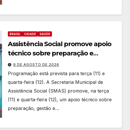
BRASIL
CIDADE
SAÚDE
Assistência Social promove apoio
técnico sobre preparação e
resposta a situações de
6 DE AGOSTO DE 2026
emergência e calamidade pública
Programação está prevista para terça (11) e
quarta-feira (12). A Secretaria Municipal de
Assistência Social (SMAS) promove, na terça
(11) e quarta-feira (12), um apoio técnico sobre
preparação, gestão e…