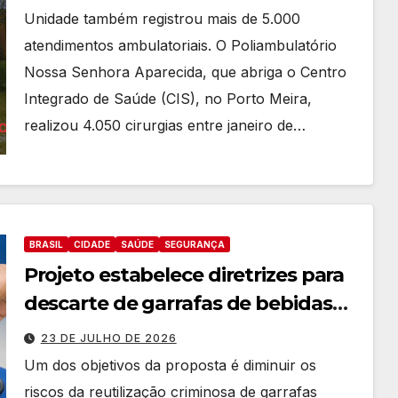
Duart
novo
AGOSTO
AGOSTO
Unidade também registrou mais de 5.000
e
proce
DE 2026
DE 2026
atendimentos ambulatoriais. O Poliambulatório
despo
sso
Nossa Senhora Aparecida, que abriga o Centro
nta
seleti
Integrado de Saúde (CIS), no Porto Meira,
entre
o para
realizou 4.050 cirurgias entre janeiro de…
os
estagi
princi
ários
pais
nome
s do
União
BRASIL
CIDADE
SAÚDE
SEGURANÇA
Brasil
Projeto estabelece diretrizes para
para
descarte de garrafas de bebidas
deput
ado
alcoólicas
23 DE JULHO DE 2026
estad
Um dos objetivos da proposta é diminuir os
ual
riscos da reutilização criminosa de garrafas