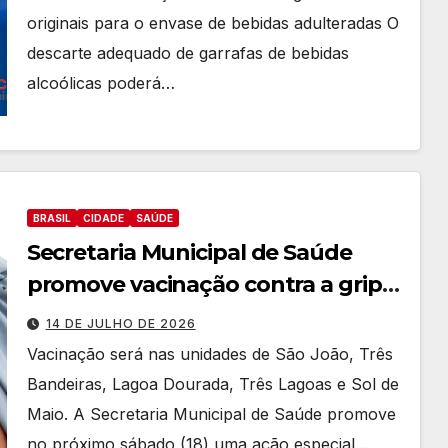
originais para o envase de bebidas adulteradas O
descarte adequado de garrafas de bebidas
alcoólicas poderá…
BRASIL
CIDADE
SAÚDE
Secretaria Municipal de Saúde
promove vacinação contra a gripe
em cinco UBSs no sábado (18)
14 DE JULHO DE 2026
Vacinação será nas unidades de São João, Três
Bandeiras, Lagoa Dourada, Três Lagoas e Sol de
Maio. A Secretaria Municipal de Saúde promove
no próximo sábado (18) uma ação especial…