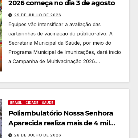
2026 começa no dia 3 de agosto
29 DE JULHO DE 2026
Equipes vão intensificar a avaliação das
carteirinhas de vacinação do público-alvo. A
Secretaria Municipal da Saúde, por meio do
Programa Municipal de Imunizações, dará início
a Campanha de Multivacinação 2026.…
BRASIL
BRASIL
CIDADE
CIDADE
EDUCAÇÃ0
BRASIL
CIDADE
SAÚDE
POLITICA
TRABALHO
Poliambulatório Nossa Senhora
Empr
Prefei
esário
tura
Aparecida realiza mais de 4 mil
Deocl
de Fo
cirurgias em 18 meses
7 DE
7 DE
ecio
abre
28 DE JULHO DE 2026