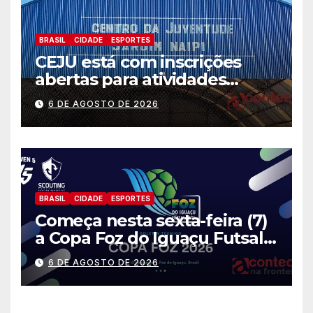
BRASIL
CIDADE
ESPORTES
CEJU está com inscrições
abertas para atividades
gratuitas
6 DE AGOSTO DE 2026
BRASIL
CIDADE
ESPORTES
Começa nesta sexta-feira (7)
a Copa Foz do Iguaçu Futsal
2026 com equipes de quatro
6 DE AGOSTO DE 2026
países