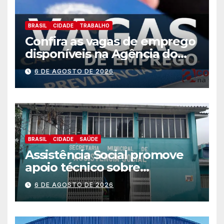
BRASIL
CIDADE
TRABALHO
Confira as vagas de emprego
disponíveis na Agência do
Trabalhador
6 DE AGOSTO DE 2026
BRASIL
CIDADE
SAÚDE
Assistência Social promove
apoio técnico sobre
preparação e resposta a
6 DE AGOSTO DE 2026
situações de emergência e
calamidade pública