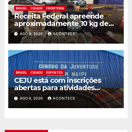
BRASIL
CIDADE
FRONTEIRA
Receita Federal apreende
aproximadamente 10 kg de
substância análoga ao
AGO 9, 2026
ACONTECE
capulho
BRASIL
CIDADE
ESPORTES
CEJU está com inscrições
abertas para atividades
gratuitas
AGO 6, 2026
ACONTECE