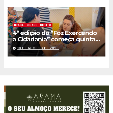
BRASIL
CIDADE
DIREITO
4ª edição do “Foz Exercendo
a Cidadania” começa quinta-
feira (13) com oferta de
10 DE AGOSTO DE 2026
serviços essenciais e
gratuitos