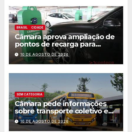
BRASIL
CIDADE
Câmara aprova ampliação de
pontos de recarga para
veículos elétricos em hotéis,
10 DE AGOSTO DE 2026
supermercados e centros
comerciais
SEM CATEGORIA
Câmara pede informações
sobre transporte coletivo e
melhorias na mobilidade em
10 DE AGOSTO DE 2026
Foz