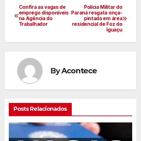
Confira as vagas de
Polícia Militar do
Navegação
emprego disponíveis
Paraná resgata onça-
na Agência do
pintada em área
de
Trabalhador
residencial de Foz do
Iguaçu
artigos
By
Acontece
Posts Relacionados