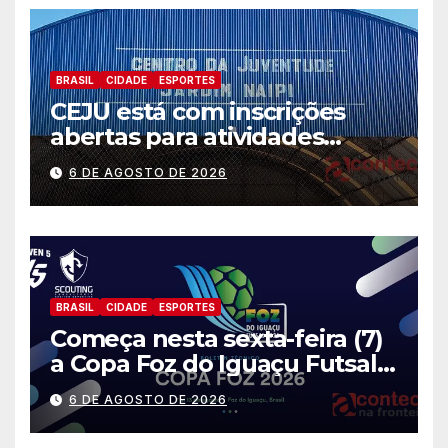
BRASIL
CIDADE
ESPORTES
CEJU está com inscrições
abertas para atividades
gratuitas
6 DE AGOSTO DE 2026
BRASIL
CIDADE
ESPORTES
Começa nesta sexta-feira (7)
a Copa Foz do Iguaçu Futsal
2026 com equipes de quatro
6 DE AGOSTO DE 2026
países