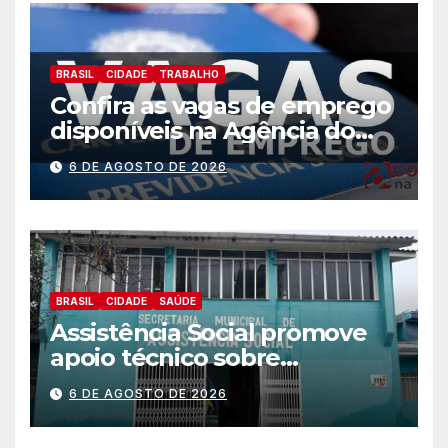
BRASIL
CIDADE
TRABALHO
Confira as vagas de emprego
disponíveis na Agência do
Trabalhador
6 DE AGOSTO DE 2026
BRASIL
CIDADE
SAÚDE
Assistência Social promove
apoio técnico sobre
preparação e resposta a
6 DE AGOSTO DE 2026
situações de emergência e
calamidade pública