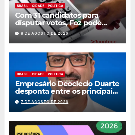
BRASIL
CIDADE
POLITICA
Com 31 candidatos para
disputar votos, Foz pode
perder representatividade
8 DE AGOSTO DE 2026
BRASIL
CIDADE
POLITICA
Empresário Deoclecio Duarte
desponta entre os principais
nomes do União Brasil para
7 DE AGOSTO DE 2026
deputado estadual