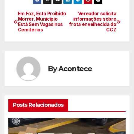
Em Foz, Está Proibido
Vereador solicita
Navegação
Morrer, Municipio
informações sobre
Está Sem Vagas nos
frota envelhecida do
de
Cemitérios
CCZ
artigos
By
Acontece
Posts Relacionados