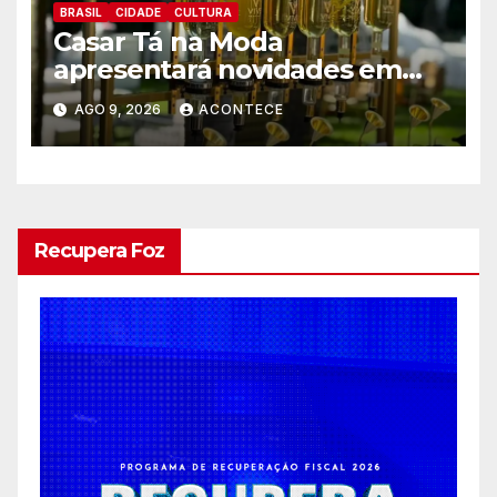
BRASIL
CIDADE
CULTURA
Casar Tá na Moda
apresentará novidades em
entretenimento para
AGO 9, 2026
ACONTECE
casamentos e festas de
debutantes
Recupera Foz