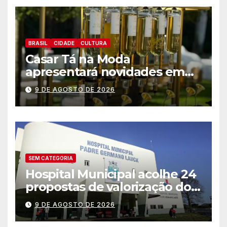
BRASIL
CIDADE
CULTURA
Casar Tá na Moda
apresentará novidades em
entretenimento para
9 DE AGOSTO DE 2026
casamentos e festas de
debutantes
SEM CATEGORIA
Hospital Municipal acolhe 24
propostas de valorização dos
trabalhadores e institui mesa
9 DE AGOSTO DE 2026
permanente de negociação