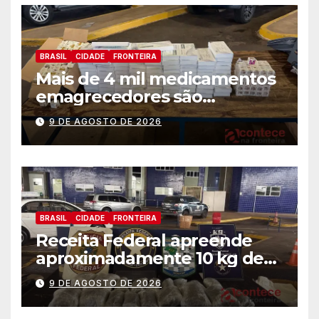
BRASIL
CIDADE
FRONTEIRA
Mais de 4 mil medicamentos
emagrecedores são
apreendidos pela Receita
9 DE AGOSTO DE 2026
Federal
BRASIL
CIDADE
FRONTEIRA
Receita Federal apreende
aproximadamente 10 kg de
substância análoga ao
9 DE AGOSTO DE 2026
capulho