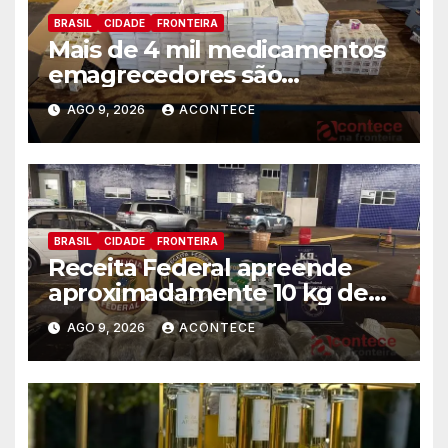
BRASIL
CIDADE
FRONTEIRA
Mais de 4 mil medicamentos
emagrecedores são
apreendidos pela Receita
AGO 9, 2026
ACONTECE
Federal
BRASIL
CIDADE
FRONTEIRA
Receita Federal apreende
aproximadamente 10 kg de
substância análoga ao
AGO 9, 2026
ACONTECE
capulho