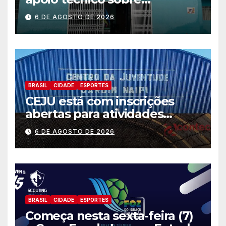
preparação e resposta a
6 DE AGOSTO DE 2026
situações de emergência e
calamidade pública
BRASIL
CIDADE
ESPORTES
CEJU está com inscrições
abertas para atividades
gratuitas
6 DE AGOSTO DE 2026
BRASIL
CIDADE
ESPORTES
Começa nesta sexta-feira (7)