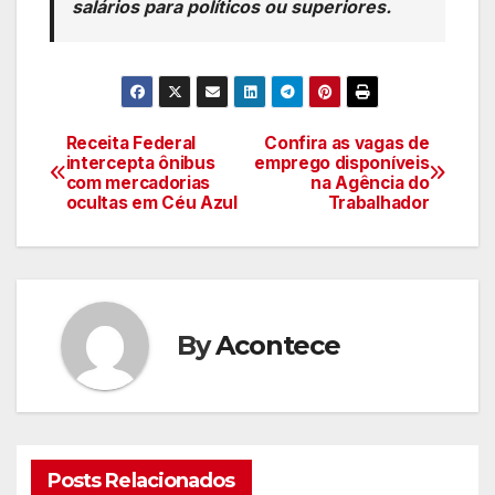
salários para políticos ou superiores.
Receita Federal
Confira as vagas de
Navegação
intercepta ônibus
emprego disponíveis
com mercadorias
na Agência do
de
ocultas em Céu Azul
Trabalhador
artigos
By
Acontece
Posts Relacionados