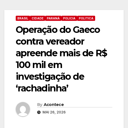
BRASIL
CIDADE
PARANÁ
POLICIA
POLITICA
Operação do Gaeco
contra vereador
apreende mais de R$
100 mil em
investigação de
‘rachadinha’
By
Acontece
MAI 26, 2026