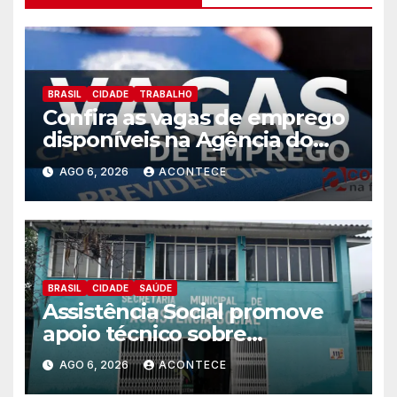
BRASIL
CIDADE
TRABALHO
Confira as vagas de emprego
disponíveis na Agência do
Trabalhador
AGO 6, 2026
ACONTECE
BRASIL
CIDADE
SAÚDE
Assistência Social promove
apoio técnico sobre
preparação e resposta a
AGO 6, 2026
ACONTECE
situações de emergência e