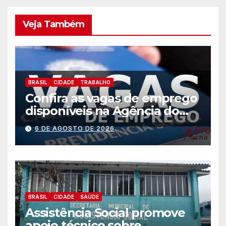
Veja Também
BRASIL
CIDADE
TRABALHO
Confira as vagas de emprego
disponíveis na Agência do
Trabalhador
6 DE AGOSTO DE 2026
BRASIL
CIDADE
SAÚDE
Assistência Social promove
apoio técnico sobre