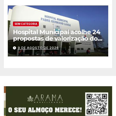
SEM CATEGORIA
Hospital Municipal acolhe 24
propostas de valorização dos
trabalhadores e institui mesa
9 DE AGOSTO DE 2026
permanente de negociação