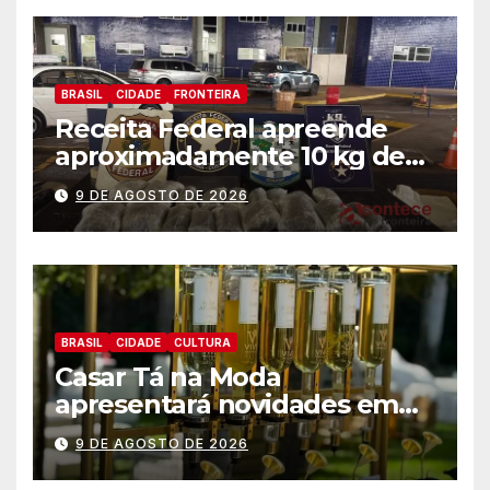
BRASIL
CIDADE
FRONTEIRA
Receita Federal apreende
aproximadamente 10 kg de
substância análoga ao
9 DE AGOSTO DE 2026
capulho
BRASIL
CIDADE
CULTURA
Casar Tá na Moda
apresentará novidades em
entretenimento para
9 DE AGOSTO DE 2026
casamentos e festas de
debutantes