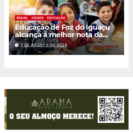
BRASIL
CIDADE
EDUCAÇÃ0
Educação de Foz do Iguaçu
alcança a melhor nota da
história no IDEB
7 DE AGOSTO DE 2026