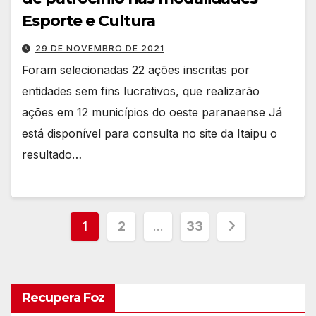
Esporte e Cultura
29 DE NOVEMBRO DE 2021
Foram selecionadas 22 ações inscritas por
entidades sem fins lucrativos, que realizarão
ações em 12 municípios do oeste paranaense Já
está disponível para consulta no site da Itaipu o
resultado…
Paginação
1
2
…
33
dos
conteúdos
Recupera Foz