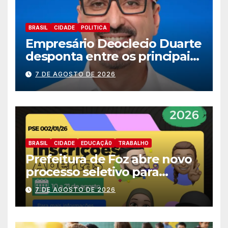
BRASIL
CIDADE
POLITICA
Empresário Deoclecio Duarte
desponta entre os principais
nomes do União Brasil para
7 DE AGOSTO DE 2026
deputado estadual
BRASIL
CIDADE
EDUCAÇÃ0
TRABALHO
Prefeitura de Foz abre novo
processo seletivo para
estagiários
7 DE AGOSTO DE 2026