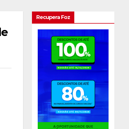
Recupera Foz
de