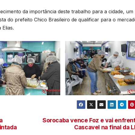
cimento da importância deste trabalho para a cidade, um
D
sta do prefeito Chico Brasileiro de qualificar para o merca
2
 Elias.
6
a
Sorocaba vence Foz e vai enfren
intada
Cascavel na final da 