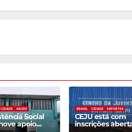
CIDADE
SAÚDE
BRASIL
CIDADE
ESPORTES
stência Social
CEJU está com
move apoio
inscrições abert
ico sobre
para atividades