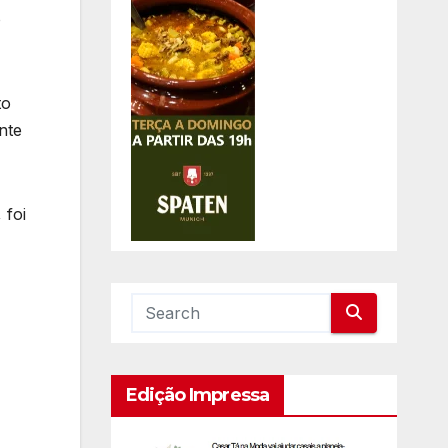
o
to
nte
 foi
Edição Impressa