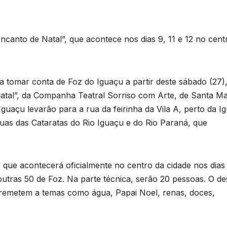
e
T
D
a
2
canto de Natal”, que acontece nos dias 9, 11 e 12 no cent
6
a tomar conta de Foz do Iguaçu a partir deste sábado (27)
atal”, da Companha Teatral Sorriso com Arte, de Santa Ma
Iguaçu levarão para a rua da feirinha da Vila A, perto da Ig
as das Cataratas do Rio Iguaçu e do Rio Paraná, que
r
p
n
 que acontecerá oficialmente no centro da cidade nos dias 
p
utras 50 de Foz. Na parte técnica, serão 20 pessoas. O des
s
e remetem a temas como água, Papai Noel, renas, doces,