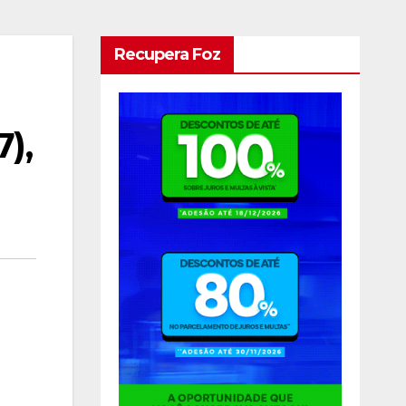
Recupera Foz
),