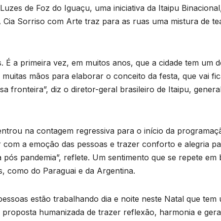
s
zes de Foz do Iguaçu, uma iniciativa da Itaipu Binacional
 Cia Sorriso com Arte traz para as ruas uma mistura de te
s
 É a primeira vez, em muitos anos, que a cidade tem um de
p
muitas mãos para elaborar o conceito da festa, que vai fic
fronteira”, diz o diretor-geral brasileiro de Itaipu, genera
, entrou na contagem regressiva para o início da programaç
xer com a emoção das pessoas e trazer conforto e alegria p
e
 pós pandemia”, reflete. Um sentimento que se repete em
s, como do Paraguai e da Argentina.
u
essoas estão trabalhando dia e noite neste Natal que tem
a proposta humanizada de trazer reflexão, harmonia e ger