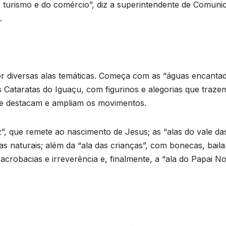
 turismo e do comércio”, diz a superintendente de Comuni
.
 diversas alas temáticas. Começa com as “águas encantad
s Cataratas do Iguaçu, com figurinos e alegorias que traze
ue destacam e ampliam os movimentos.
z”, que remete ao nascimento de Jesus; as “alas do vale da
s naturais; além da “ala das crianças”, com bonecas, baila
crobacias e irreverência e, finalmente, a “ala do Papai No