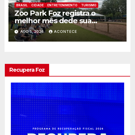
BRASIL
CIDADE
ENTRETENIMENTO
TURISMO
Zoo Park Foz registra o
melhor mês dede sua
inauguração
AGO 5, 2026
ACONTECE
Recupera Foz