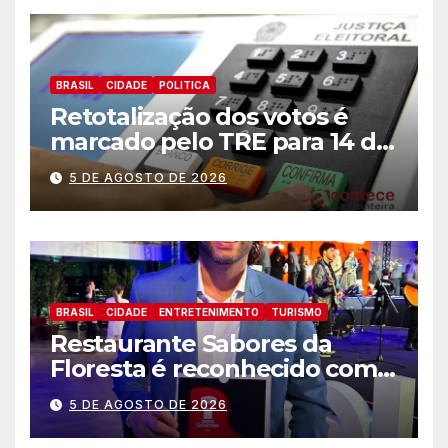
BRASIL
CIDADE
POLITICA
Retotalização dos votos é
marcado pelo TRE para 14 de
agosto
5 DE AGOSTO DE 2026
BRASIL
CIDADE
ENTRETENIMENTO
TURISMO
Restaurante Sabores da
Floresta é reconhecido como
um dos Lugares Imperdíveis
5 DE AGOSTO DE 2026
de Foz do Iguaçu