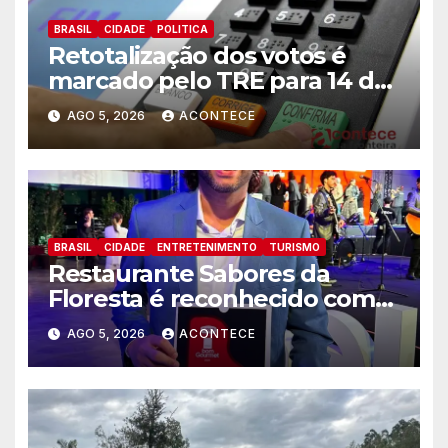
BRASIL
CIDADE
POLITICA
Retotalização dos votos é
marcado pelo TRE para 14 de
agosto
AGO 5, 2026
ACONTECE
BRASIL
CIDADE
ENTRETENIMENTO
TURISMO
Restaurante Sabores da
Floresta é reconhecido como
um dos Lugares Imperdíveis
AGO 5, 2026
ACONTECE
de Foz do Iguaçu