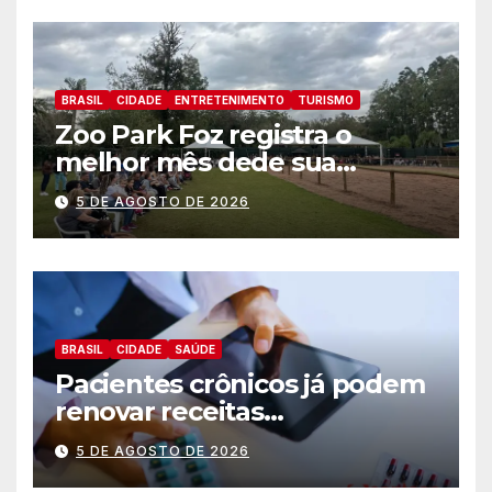
BRASIL
CIDADE
ENTRETENIMENTO
TURISMO
Zoo Park Foz registra o
melhor mês dede sua
inauguração
5 DE AGOSTO DE 2026
BRASIL
CIDADE
SAÚDE
Pacientes crônicos já podem
renovar receitas
automaticamente pelo
5 DE AGOSTO DE 2026
aplicativo da Prefeitura