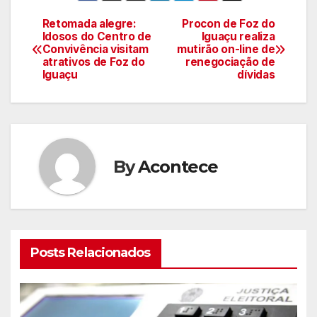
Retomada alegre:
Procon de Foz do
Navegação
Idosos do Centro de
Iguaçu realiza
Convivência visitam
mutirão on-line de
de
atrativos de Foz do
renegociação de
Iguaçu
dívidas
artigos
By
Acontece
Posts Relacionados