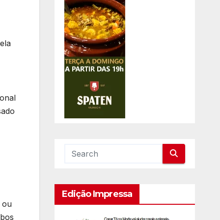
ela
ional
sado
Edição Impressa
a ou
mbos