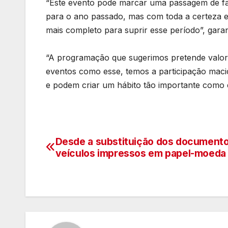
“Este evento pode marcar uma passagem de fas
para o ano passado, mas com toda a certeza 
mais completo para suprir esse período”, gara
“A programação que sugerimos pretende valoriz
eventos como esse, temos a participação maciç
e podem criar um hábito tão importante como e
Desde a substituição dos document
Navegação
veículos impressos em papel-moeda 
de
artigos