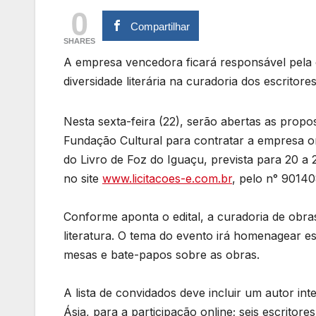
0
Compartilhar
SHARES
A empresa vencedora ficará responsável pela 
diversidade literária na curadoria dos escritor
Nesta sexta-feira (22), serão abertas as propo
Fundação Cultural para contratar a empresa or
do Livro de Foz do Iguaçu, prevista para 20 a
no site
www.licitacoes-e.com.br
, pelo n° 9014
Conforme aponta o edital, a curadoria de obra
literatura. O tema do evento irá homenagear es
mesas e bate-papos sobre as obras.
A lista de convidados deve incluir um autor in
Ásia, para a participação online; seis escrit