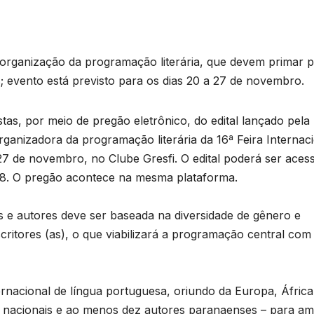
organização da programação literária, que devem primar p
es; evento está previsto para os dias 20 a 27 de novembro.
stas, por meio de pregão eletrônico, do edital lançado pela
ganizadora da programação literária da 16ª Feira Internac
 27 de novembro, no Clube Gresfi. O edital poderá ser aces
08. O pregão acontece na mesma plataforma.
s e autores deve ser baseada na diversidade de gênero e
critores (as), o que viabilizará a programação central com
ternacional de língua portuguesa, oriundo da Europa, Áfric
ores nacionais e ao menos dez autores paranaenses – para a