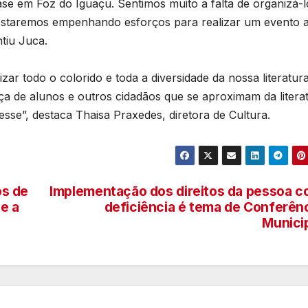
e em Foz do Iguaçu. Sentimos muito a falta de organizá-l
estaremos empenhando esforços para realizar um evento 
ntiu Juca.
ar todo o colorido e toda a diversidade da nossa literatur
a de alunos e outros cidadãos que se aproximam da litera
sse”, destaca Thaisa Praxedes, diretora de Cultura.
os de
Implementação dos direitos da pessoa 
e a
deficiência é tema de Conferên
Munici