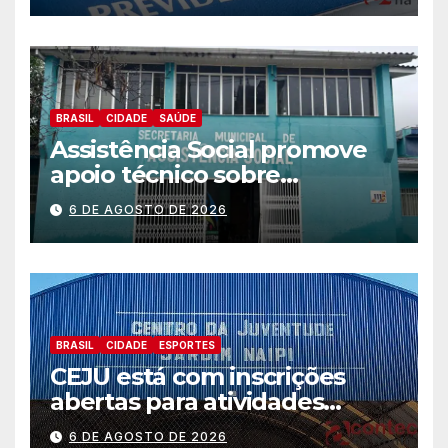
BRASIL
CIDADE
SAÚDE
Assistência Social promove
apoio técnico sobre
preparação e resposta a
6 DE AGOSTO DE 2026
situações de emergência e
calamidade pública
BRASIL
CIDADE
ESPORTES
CEJU está com inscrições
abertas para atividades
gratuitas
6 DE AGOSTO DE 2026