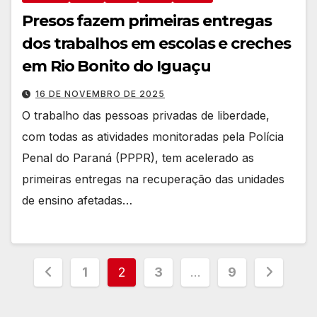
Presos fazem primeiras entregas
dos trabalhos em escolas e creches
em Rio Bonito do Iguaçu
16 DE NOVEMBRO DE 2025
O trabalho das pessoas privadas de liberdade,
com todas as atividades monitoradas pela Polícia
Penal do Paraná (PPPR), tem acelerado as
primeiras entregas na recuperação das unidades
de ensino afetadas…
Paginação
1
2
3
…
9
dos