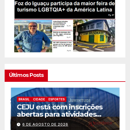
Últimos Posts
BRASIL
CIDADE
ESPORTES
B
CEJU está com inscrições
C
abertas para atividades
a
gratuitas
2
6 DE AGOSTO DE 2026
p