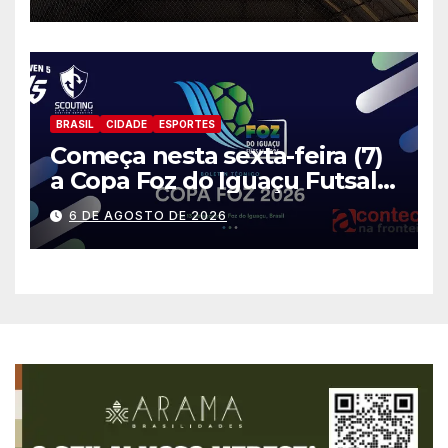
BRASIL
CIDADE
ESPORTES
Começa nesta sexta-feira (7)
a Copa Foz do Iguaçu Futsal
2026 com equipes de quatro
6 DE AGOSTO DE 2026
países