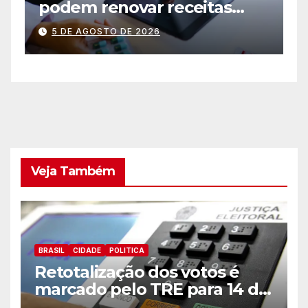
podem renovar receitas
p
automaticamente pelo
s
5 DE AGOSTO DE 2026
aplicativo da Prefeitura
Veja Também
BRASIL
CIDADE
POLITICA
Retotalização dos votos é
marcado pelo TRE para 14 de
agosto