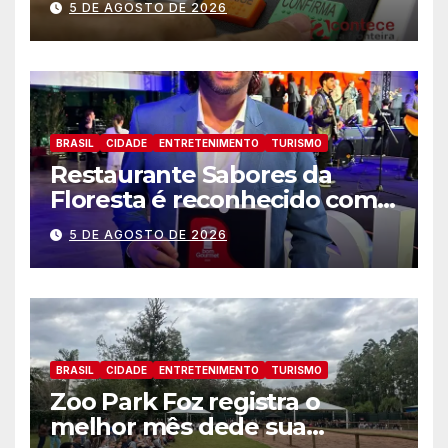
5 DE AGOSTO DE 2026
BRASIL
CIDADE
ENTRETENIMENTO
TURISMO
Restaurante Sabores da
Floresta é reconhecido como
um dos Lugares Imperdíveis
5 DE AGOSTO DE 2026
de Foz do Iguaçu
BRASIL
CIDADE
ENTRETENIMENTO
TURISMO
Zoo Park Foz registra o
melhor mês dede sua