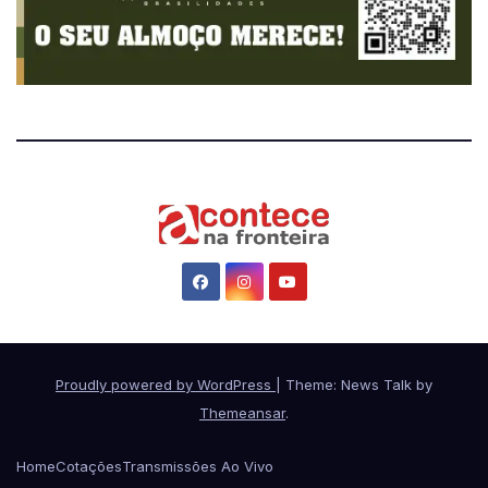
Proudly powered by WordPress
|
Theme: News Talk by
Themeansar
.
Home
Cotações
Transmissões Ao Vivo