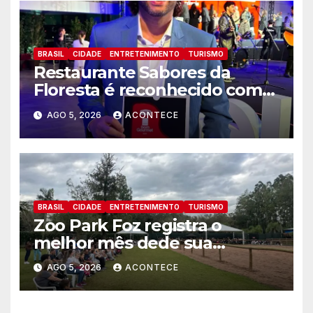
BRASIL
CIDADE
ENTRETENIMENTO
TURISMO
Restaurante Sabores da
Floresta é reconhecido como
um dos Lugares Imperdíveis
AGO 5, 2026
ACONTECE
de Foz do Iguaçu
BRASIL
CIDADE
ENTRETENIMENTO
TURISMO
Zoo Park Foz registra o
melhor mês dede sua
inauguração
AGO 5, 2026
ACONTECE