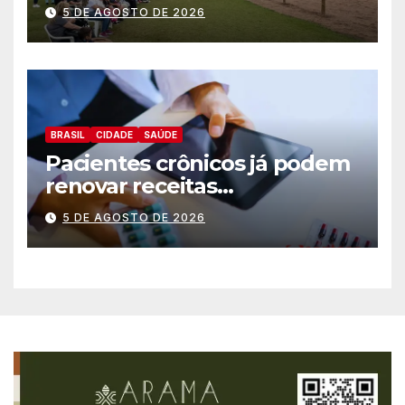
inauguração
5 DE AGOSTO DE 2026
BRASIL
CIDADE
SAÚDE
Pacientes crônicos já podem
renovar receitas
automaticamente pelo
5 DE AGOSTO DE 2026
aplicativo da Prefeitura