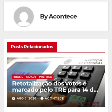
By
Acontece
Posts Relacionados
BRASIL
CIDADE
POLITICA
Retotalização dos votos é
marcado pelo TRE para 14 de
agosto
AGO 5, 2026
ACONTECE