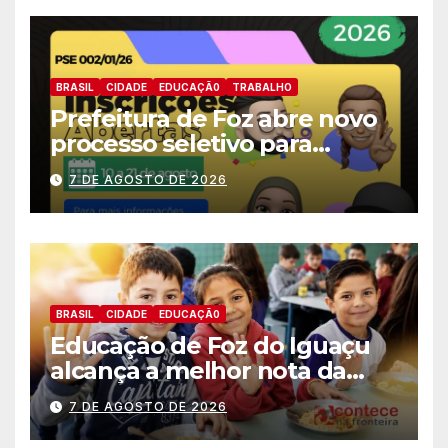
BRASIL
CIDADE
EDUCAÇÃ0
TRABALHO
Prefeitura de Foz abre novo
processo seletivo para
estagiários
7 DE AGOSTO DE 2026
BRASIL
CIDADE
EDUCAÇÃ0
Educação de Foz do Iguaçu
alcança a melhor nota da
história no IDEB
7 DE AGOSTO DE 2026