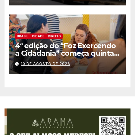
BRASIL
CIDADE
DIREITO
4ª edição do “Foz Exercendo
a Cidadania” começa quinta-
feira (13) com oferta de
10 DE AGOSTO DE 2026
serviços essenciais e
gratuitos