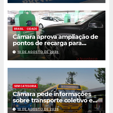
BRASIL
CIDADE
Câmara aprova ampliação de
pontos de recarga para
veículos elétricos em hotéis,
10 DE AGOSTO DE 2026
supermercados e centros
comerciais
SEM CATEGORIA
Câmara pede informações
sobre transporte coletivo e
melhorias na mobilidade em
10 DE AGOSTO DE 2026
Foz