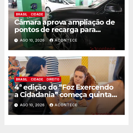
BRASIL
CIDADE
Câmara aprova ampliação de
pontos de recarga para
veículos elétricos em hotéis,
AGO 10, 2026
ACONTECE
supermercados e centros
comerciais
BRASIL
CIDADE
DIREITO
4ª edição do “Foz Exercendo
a Cidadania” começa quinta-
feira (13) com oferta de
AGO 10, 2026
ACONTECE
serviços essenciais e gratuitos