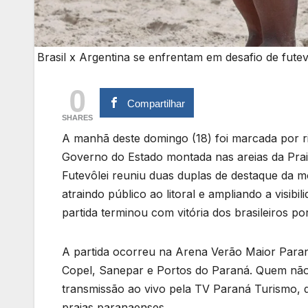
Brasil x Argentina se enfrentam em desafio de fute
0
Compartilhar
SHARES
A manhã deste domingo (18) foi marcada por riv
Governo do Estado montada nas areias da Praia
Futevôlei reuniu duas duplas de destaque da 
atraindo público ao litoral e ampliando a visib
partida terminou com vitória dos brasileiros por
A partida ocorreu na Arena Verão Maior Paraná
Copel, Sanepar e Portos do Paraná. Quem n
transmissão ao vivo pela TV Paraná Turismo, q
praias paranaenses.