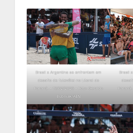
Brasil x Argentina se enfrentam em
Brasil 
desafio de futevôlei no Litoral do
desafi
Paraná. – 18/02/2026 – Foto: Geraldo
Paraná.
Bubniak/AEN