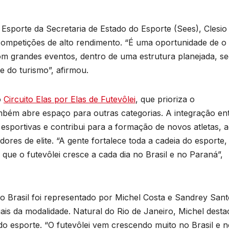
sporte da Secretaria de Estado do Esporte (Sees), Clesio
competições de alto rendimento. “É uma oportunidade de o
 com grandes eventos, dentro de uma estrutura planejada, s
 do turismo”, afirmou.
o
Circuito Elas por Elas de Futevôlei
, que prioriza o
bém abre espaço para outras categorias. A integração en
B
esportivas e contribui para a formação de novos atletas, 
C
dores de elite. “A gente fortalece toda a cadeia do esporte,
P
que o futevôlei cresce a cada dia no Brasil e no Paraná”,
p
s
o Brasil foi representado por Michel Costa e Sandrey Sant
D
ais da modalidade. Natural do Rio de Janeiro, Michel dest
o
A
o esporte. “O futevôlei vem crescendo muito no Brasil e 