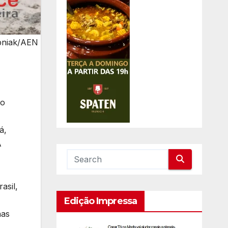
ubniak/AEN
do
á,
A
asil,
Edição Impressa
nas