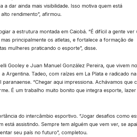
e
T
a dar ainda mais visibilidade. Isso motiva quem está
D
alto rendimento”, afirmou.
a
2
iar a estrutura montada em Caiobá. “É difícil a gente ver
6
, mas principalmente os atletas, e fortalece a formação de
s mulheres praticando o esporte”, disse.
o
elli Gooley e Juan Manuel González Pereira, que vivem n
e
do a Argentina. Tadeo, com raízes em La Plata e radicado na
r
oral paranaense. “Chegar aqui impressiona. Achávamos que 
o
me. É um trabalho muito bonito que integra esporte, lazer
p
n
p
s
ortância do intercâmbio esportivo. “Jogar desafios como es
em está assistindo. Sempre tem alguém que vem ver, se apa
ntar seu país no futuro”, completou.