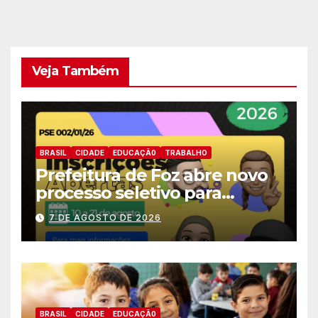
Veja Também
BRASIL
CIDADE
EDUCAÇÃ0
TRABALHO
Prefeitura de Foz abre novo
processo seletivo para
estagiários
7 DE AGOSTO DE 2026
BRASIL
CIDADE
EDUCAÇÃ0