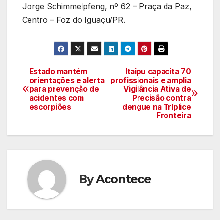
Jorge Schimmelpfeng, nº 62 – Praça da Paz,
Centro – Foz do Iguaçu/PR.
Estado mantém
Itaipu capacita 70
Navegação
orientações e alerta
profissionais e amplia
para prevenção de
Vigilância Ativa de
de
acidentes com
Precisão contra
escorpiões
dengue na Tríplice
artigos
Fronteira
By
Acontece