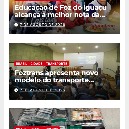
Educação de Foz do Iguaçu
alcança a melhor nota da
história no IDEB
7 DE AGOSTO DE 2026
BRASIL
CIDADE
TRANSPORTE
Foztrans apresenta novo
modelo do transporte
coletivo em audiência
7 DE AGOSTO DE 2026
pública e avança para um
sistema mais moderno e
eficiente
BRASIL
CIDADE
POLICIA