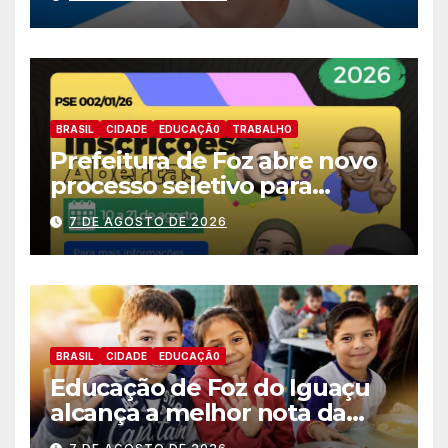
deputado estadual
BRASIL
CIDADE
EDUCAÇÃ0
TRABALHO
Prefeitura de Foz abre novo
processo seletivo para
estagiários
7 DE AGOSTO DE 2026
BRASIL
CIDADE
EDUCAÇÃ0
Educação de Foz do Iguaçu
alcança a melhor nota da
história no IDEB