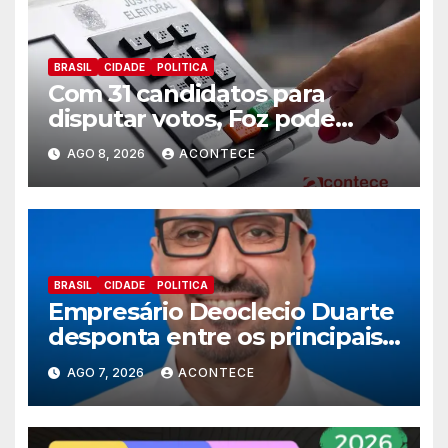
BRASIL
CIDADE
POLITICA
Com 31 candidatos para
disputar votos, Foz pode
perder representatividade
AGO 8, 2026
ACONTECE
BRASIL
CIDADE
POLITICA
Empresário Deoclecio Duarte
desponta entre os principais
nomes do União Brasil para
AGO 7, 2026
ACONTECE
deputado estadual