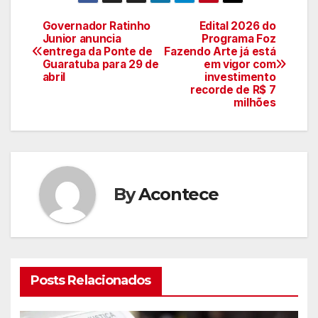
Governador Ratinho
Edital 2026 do
Navegação
Junior anuncia
Programa Foz
entrega da Ponte de
Fazendo Arte já está
de
Guaratuba para 29 de
em vigor com
abril
investimento
artigos
recorde de R$ 7
milhões
By
Acontece
Posts Relacionados