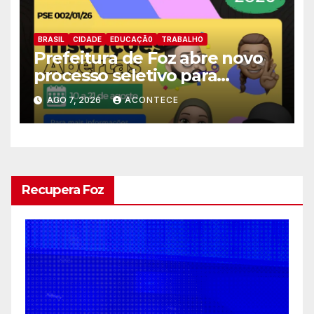
BRASIL
CIDADE
EDUCAÇÃ0
TRABALHO
Prefeitura de Foz abre novo
processo seletivo para
estagiários
AGO 7, 2026
ACONTECE
Recupera Foz