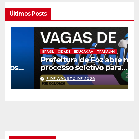
Últimos Posts
B
BRASIL
CIDADE
EDUCAÇÃ0
TRABALHO
E
Prefeitura de Foz abre novo
a
processo seletivo para
h
estagiários
7 DE AGOSTO DE 2026