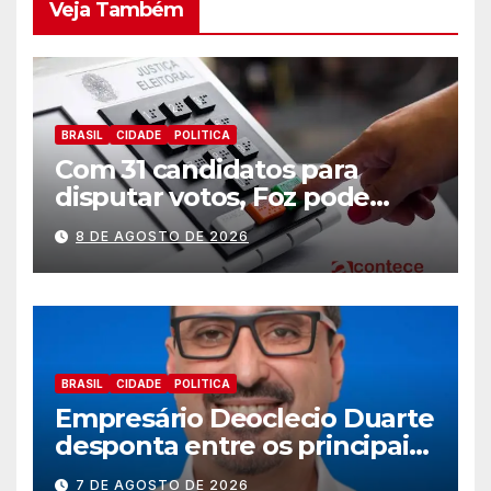
Veja Também
BRASIL
CIDADE
POLITICA
Com 31 candidatos para
disputar votos, Foz pode
perder representatividade
8 DE AGOSTO DE 2026
BRASIL
CIDADE
POLITICA
Empresário Deoclecio Duarte
desponta entre os principais
nomes do União Brasil para
7 DE AGOSTO DE 2026