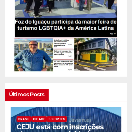
Últimos Posts
BRASIL
CIDADE
ESPORTES
B
CEJU está com inscrições
C