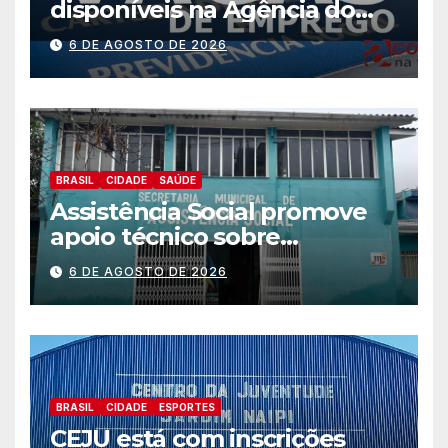
disponíveis na Agência do
Trabalhador
6 DE AGOSTO DE 2026
BRASIL
CIDADE
SAÚDE
Assistência Social promove
apoio técnico sobre
preparação e resposta a
6 DE AGOSTO DE 2026
situações de emergência e
calamidade pública
BRASIL
CIDADE
ESPORTES
CEJU está com inscrições