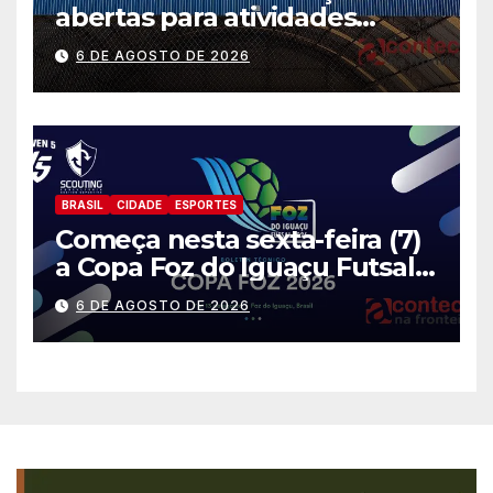
abertas para atividades
gratuitas
6 DE AGOSTO DE 2026
BRASIL
CIDADE
ESPORTES
Começa nesta sexta-feira (7)
a Copa Foz do Iguaçu Futsal
2026 com equipes de quatro
6 DE AGOSTO DE 2026
países