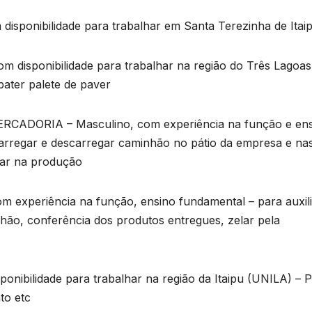
ponibilidade para trabalhar em Santa Terezinha de Itai
isponibilidade para trabalhar na região do Três Lagoas
ater palete de paver
DORIA – Masculino, com experiência na função e ens
carregar e descarregar caminhão no pátio da empresa e na
udar na produção
xperiência na função, ensino fundamental – para auxili
ão, conferência dos produtos entregues, zelar pela
D
ibilidade para trabalhar na região da Itaipu (UNILA) – 
to etc