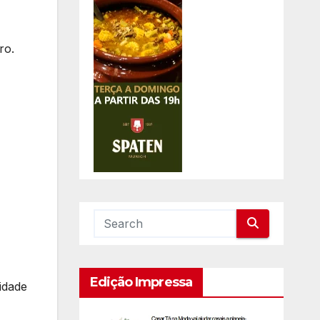
ro.
Edição Impressa
idade