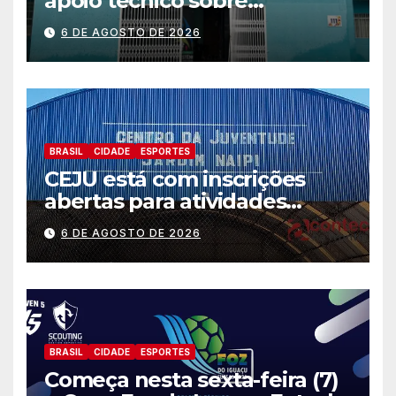
apoio técnico sobre
preparação e resposta a
6 DE AGOSTO DE 2026
situações de emergência e
calamidade pública
BRASIL
CIDADE
ESPORTES
CEJU está com inscrições
abertas para atividades
gratuitas
6 DE AGOSTO DE 2026
BRASIL
CIDADE
ESPORTES
Começa nesta sexta-feira (7)