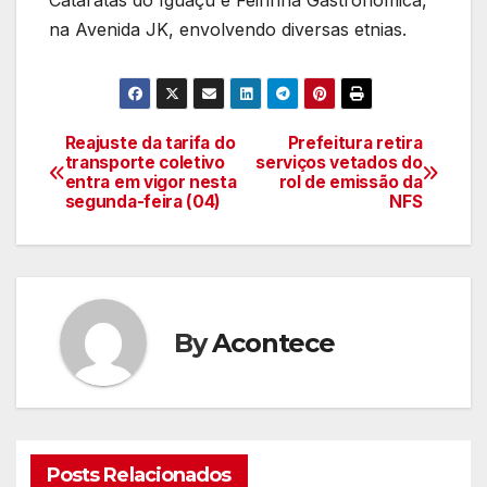
na Avenida JK, envolvendo diversas etnias.
Reajuste da tarifa do
Prefeitura retira
Navegação
transporte coletivo
serviços vetados do
entra em vigor nesta
rol de emissão da
de
segunda-feira (04)
NFS
artigos
By
Acontece
Posts Relacionados