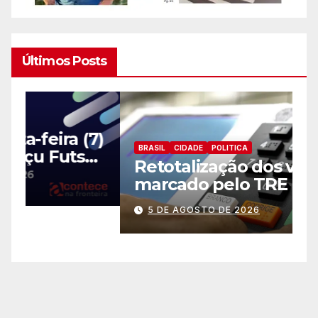
Últimos Posts
7)
BRASIL
CIDADE
POLITICA
l
Retotalização dos votos é
ro
marcado pelo TRE para 14
de agosto
5 DE AGOSTO DE 2026