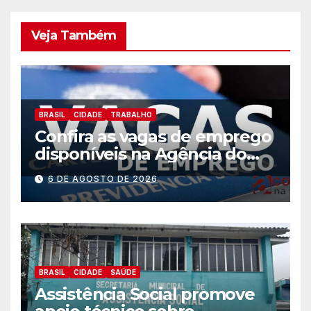
Veja Também
BRASIL
CIDADE
TRABALHO
Confira as vagas de emprego
disponíveis na Agência do
Trabalhador
6 DE AGOSTO DE 2026
BRASIL
CIDADE
SAÚDE
Assistência Social promove