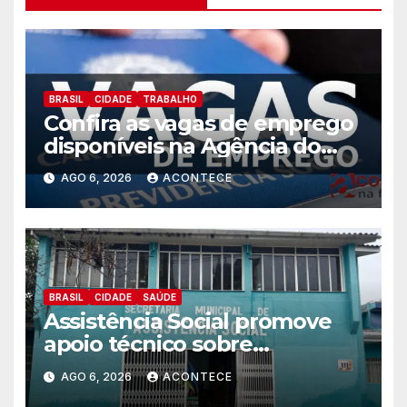
BRASIL
CIDADE
TRABALHO
Confira as vagas de emprego
disponíveis na Agência do
Trabalhador
AGO 6, 2026
ACONTECE
BRASIL
CIDADE
SAÚDE
Assistência Social promove
apoio técnico sobre
preparação e resposta a
AGO 6, 2026
ACONTECE
situações de emergência e