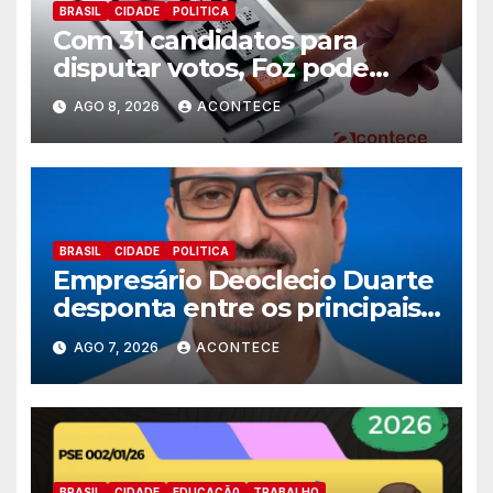
BRASIL
CIDADE
POLITICA
Com 31 candidatos para
disputar votos, Foz pode
perder representatividade
AGO 8, 2026
ACONTECE
BRASIL
CIDADE
POLITICA
Empresário Deoclecio Duarte
desponta entre os principais
nomes do União Brasil para
AGO 7, 2026
ACONTECE
deputado estadual
BRASIL
CIDADE
EDUCAÇÃ0
TRABALHO