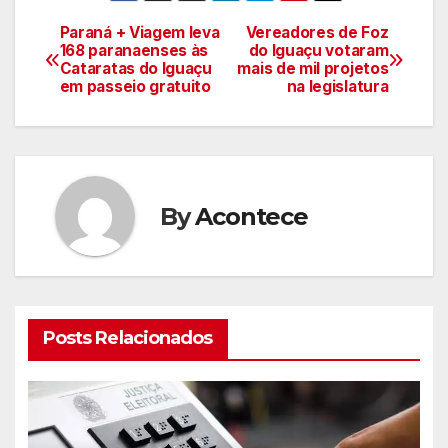
Paraná + Viagem leva
Vereadores de Foz
Navegação
168 paranaenses às
do Iguaçu votaram
Cataratas do Iguaçu
mais de mil projetos
de
em passeio gratuito
na legislatura
artigos
By
Acontece
Posts Relacionados