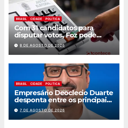
BRASIL
CIDADE
POLITICA
Com 31 candidatos para
disputar votos, Foz pode
perder representatividade
8 DE AGOSTO DE 2026
BRASIL
CIDADE
POLITICA
Empresário Deoclecio Duarte
desponta entre os principais
nomes do União Brasil para
7 DE AGOSTO DE 2026
deputado estadual