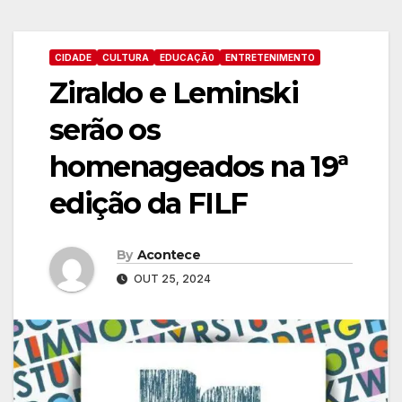
CIDADE
CULTURA
EDUCAÇÃ0
ENTRETENIMENTO
Ziraldo e Leminski
serão os
homenageados na 19ª
edição da FILF
By
Acontece
OUT 25, 2024