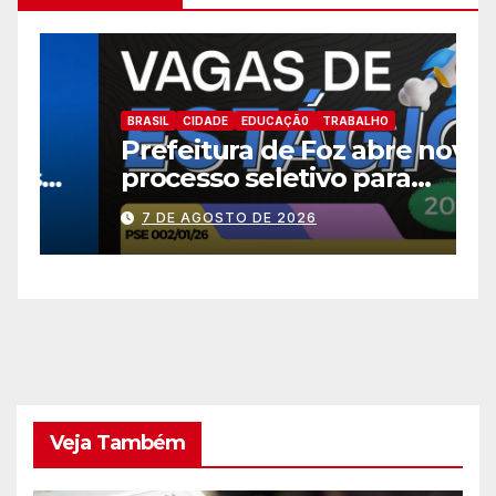
B
BRASIL
CIDADE
EDUCAÇÃ0
TRABALHO
E
Prefeitura de Foz abre novo
a
processo seletivo para
h
estagiários
7 DE AGOSTO DE 2026
Veja Também