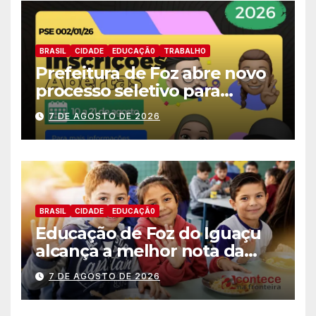
BRASIL
CIDADE
EDUCAÇÃ0
TRABALHO
Prefeitura de Foz abre novo
processo seletivo para
estagiários
7 DE AGOSTO DE 2026
BRASIL
CIDADE
EDUCAÇÃ0
Educação de Foz do Iguaçu
alcança a melhor nota da
história no IDEB
7 DE AGOSTO DE 2026