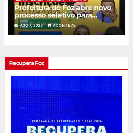
Prefeitura de Foz abre novo
processo seletivo para
estagiários
AGO 7, 2026
ACONTECE
Recupera Foz