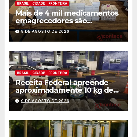
BRASIL
CIDADE
FRONTEIRA
Mais de 4 mil medicamentos
emagrecedores são
apreendidos pela Receita
9 DE AGOSTO DE 2026
Federal
BRASIL
CIDADE
FRONTEIRA
Receita Federal apreende
aproximadamente 10 kg de
substância análoga ao
9 DE AGOSTO DE 2026
capulho