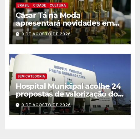
BRASIL
CIDADE
CULTURA
Casar Tá na Moda
apresentará novidades em
entretenimento para
9 DE AGOSTO DE 2026
casamentos e festas de
debutantes
SEM CATEGORIA
Hospital Municipal acolhe 24
propostas de valorização dos
trabalhadores e institui mesa
9 DE AGOSTO DE 2026
permanente de negociação