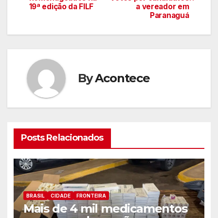
de
19ª edição da FILF
a vereador em
Paranaguá
artigos
By
Acontece
Posts Relacionados
BRASIL
CIDADE
FRONTEIRA
Mais de 4 mil medicamentos