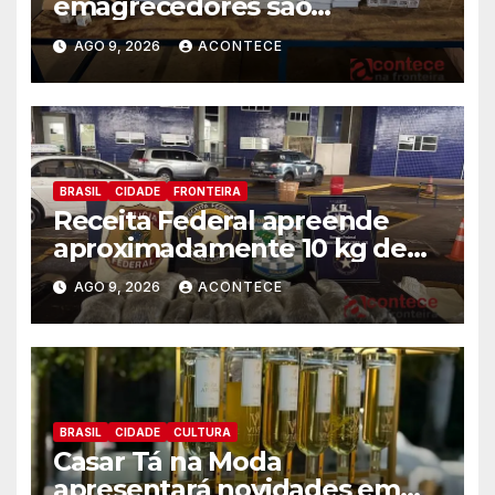
emagrecedores são
apreendidos pela Receita
AGO 9, 2026
ACONTECE
Federal
BRASIL
CIDADE
FRONTEIRA
Receita Federal apreende
aproximadamente 10 kg de
substância análoga ao
AGO 9, 2026
ACONTECE
capulho
BRASIL
CIDADE
CULTURA
Casar Tá na Moda
apresentará novidades em