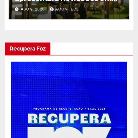
entretenimento para
AGO 9, 2026
ACONTECE
casamentos e festas de
debutantes
Recupera Foz