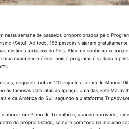
am nesta semana de passeios proporcionados pelo Progra
rismo (Setu). Ao todo, 168 pessoas viajaram gratuitamente
ais destinos turísticos do País. Além de conhecer o conjun
 uma experiência única, pois o programa é voltado a pes
rtir.
osos, enquanto outros 110 viajantes saíram de Manoel Ri
umo às famosas Cataratas do Iguaçu, uma das Sete Maravil
aís e da América do Sul, segundo a plataforma TripAdvisor
am elaborar um Plano de Trabalho e, quando aprovado, re
ntro do próprio Estado, sempre com foco na inclusão soc