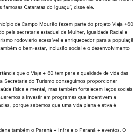
T
 famosas Cataratas do Iguaçu”, disse ele.
D
p
2
nicípio de Campo Mourão fazem parte do projeto Viaja +6
d
6
o pela secretaria estadual da Mulher, Igualdade Racial e
rismo rodoviário acessível e enriquecedor para a populaç
n
também o bem-estar, inclusão social e o desenvolvimento
e
tância que o Viaja + 60 tem para a qualidade de vida das
c
 a Secretaria do Turismo conseguimos proporcionar
úde física e mental, mas também fortalecem laços sociais
T
inuaremos a investir em programas que incentivem a
b
ncias, porque sabemos que uma vida plena e ativa é
d
dena também o Paraná + Infra e o Paraná + eventos. O