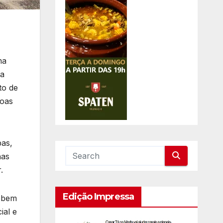
ma
 a
to de
soas
bas,
has
.
Edição Impressa
cebem
ial e