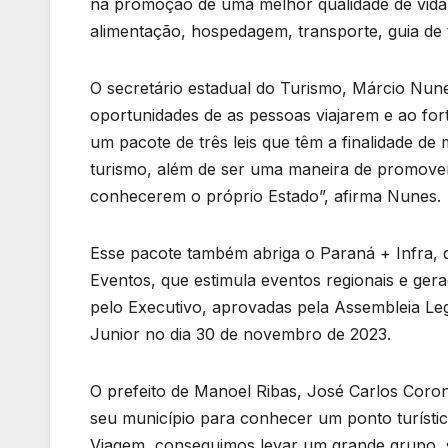
na promoção de uma melhor qualidade de vida 
alimentação, hospedagem, transporte, guia de
O secretário estadual do Turismo, Márcio Nunes,
oportunidades de as pessoas viajarem e ao for
um pacote de três leis que têm a finalidade d
turismo, além de ser uma maneira de promover
conhecerem o próprio Estado”, afirma Nunes.
Esse pacote também abriga o Paraná + Infra, qu
Eventos, que estimula eventos regionais e gera
pelo Executivo, aprovadas pela Assembleia Le
Junior no dia 30 de novembro de 2023.
O prefeito de Manoel Ribas, José Carlos Coro
seu município para conhecer um ponto turísti
Viagem, conseguimos levar um grande grupo, 