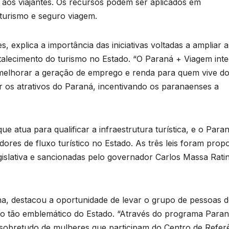
aos viajantes. Os recursos podem ser aplicados em
 turismo e seguro viagem.
 explica a importância das iniciativas voltadas a ampliar a
talecimento do turismo no Estado. “O Paraná + Viagem int
e melhorar a geração de emprego e renda para quem vive d
 os atrativos do Paraná, incentivando os paranaenses a
B
e atua para qualificar a infraestrutura turística, e o Para
C
T
dores de fluxo turístico no Estado. As três leis foram prop
gislativa e sancionadas pelo governador Carlos Massa Rati
n
a
na, destacou a oportunidade de levar o grupo de pessoas 
D
co tão emblemático do Estado. “Através do programa Para
a
A
sobretudo de mulheres que participam do Centro de Refer