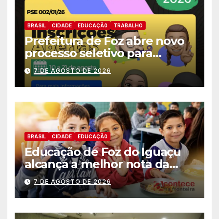
BRASIL
CIDADE
EDUCAÇÃ0
TRABALHO
Prefeitura de Foz abre novo
processo seletivo para
estagiários
7 DE AGOSTO DE 2026
BRASIL
CIDADE
EDUCAÇÃ0
Educação de Foz do Iguaçu
alcança a melhor nota da
história no IDEB
7 DE AGOSTO DE 2026