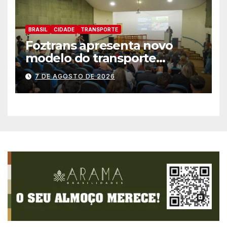
BRASIL
CIDADE
TRANSPORTE
Foztrans apresenta novo
modelo do transporte
coletivo em audiência
7 DE AGOSTO DE 2026
pública e avança para um
sistema mais moderno e
eficiente