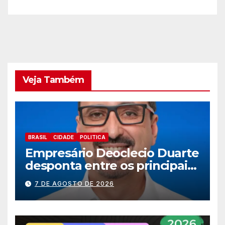
Veja Também
BRASIL
CIDADE
POLITICA
Empresário Deoclecio Duarte
desponta entre os principais
nomes do União Brasil para
7 DE AGOSTO DE 2026
deputado estadual