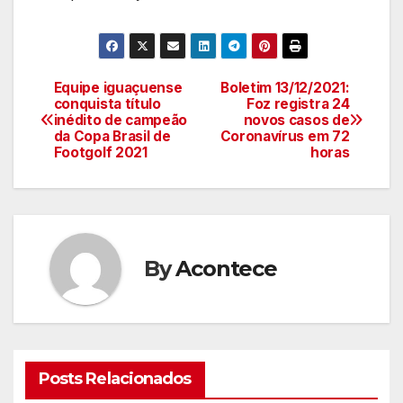
Equipe iguaçuense
Boletim 13/12/2021:
Navegação
conquista título
Foz registra 24
inédito de campeão
novos casos de
de
da Copa Brasil de
Coronavírus em 72
Footgolf 2021
horas
artigos
By
Acontece
Posts Relacionados