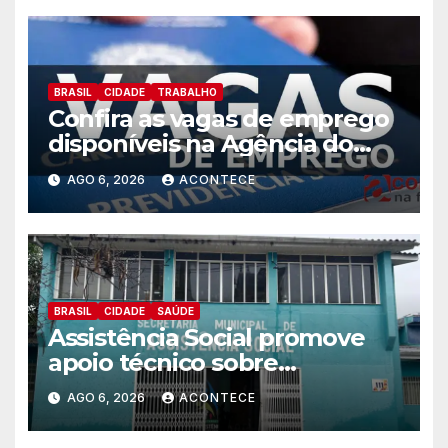
BRASIL
CIDADE
TRABALHO
Confira as vagas de emprego
disponíveis na Agência do
Trabalhador
AGO 6, 2026
ACONTECE
BRASIL
CIDADE
SAÚDE
Assistência Social promove
apoio técnico sobre
preparação e resposta a
AGO 6, 2026
ACONTECE
situações de emergência e
calamidade pública