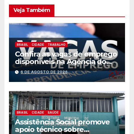
Veja Também
BRASIL
CIDADE
TRABALHO
Confira as vagas de emprego
disponíveis na Agência do
Trabalhador
6 DE AGOSTO DE 2026
BRASIL
CIDADE
SAÚDE
Assistência Social promove
apoio técnico sobre