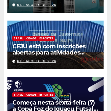
preparação e resposta a
6 DE AGOSTO DE 2026
situações de emergência e
calamidade pública
BRASIL
CIDADE
ESPORTES
CEJU está com inscrições
abertas para atividades
gratuitas
6 DE AGOSTO DE 2026
BRASIL
CIDADE
ESPORTES
Começa nesta sexta-feira (7)
a Copa Foz do Iguaçu Futsal