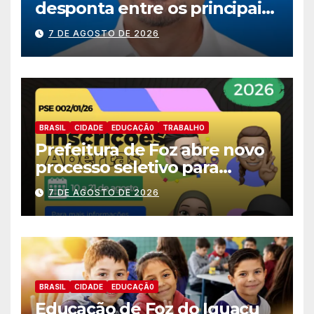
desponta entre os principais
nomes do União Brasil para
7 DE AGOSTO DE 2026
deputado estadual
BRASIL
CIDADE
EDUCAÇÃ0
TRABALHO
Prefeitura de Foz abre novo
processo seletivo para
estagiários
7 DE AGOSTO DE 2026
BRASIL
CIDADE
EDUCAÇÃ0
Educação de Foz do Iguaçu