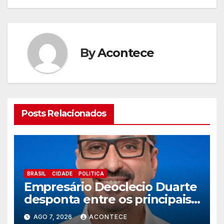
By
Acontece
Posts Relacionados
BRASIL
CIDADE
POLITICA
Empresário Deoclecio Duarte
desponta entre os principais
nomes do União Brasil para
AGO 7, 2026
ACONTECE