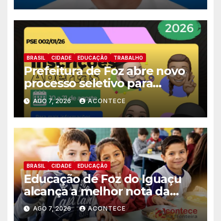
deputado estadual
BRASIL
CIDADE
EDUCAÇÃ0
TRABALHO
Prefeitura de Foz abre novo
processo seletivo para
estagiários
AGO 7, 2026
ACONTECE
BRASIL
CIDADE
EDUCAÇÃ0
Educação de Foz do Iguaçu
alcança a melhor nota da
história no IDEB
AGO 7, 2026
ACONTECE