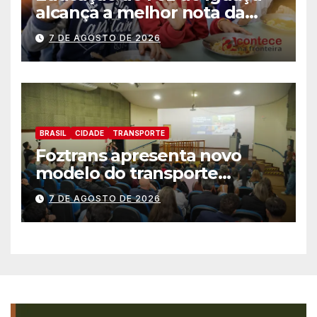
alcança a melhor nota da
história no IDEB
7 DE AGOSTO DE 2026
BRASIL
CIDADE
TRANSPORTE
Foztrans apresenta novo
modelo do transporte
coletivo em audiência
7 DE AGOSTO DE 2026
pública e avança para um
sistema mais moderno e
eficiente