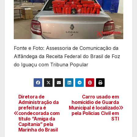
Fonte e Foto: Assessoria de Comunicação da
Alfândega da Receita Federal do Brasil de Foz
do Iguaçu com Tribuna Popular
Diretora de
Carro usado em
Navegação
Administração da
homicídio de Guarda
prefeitura é
Municipal é localizado
de
condecorada com
pela Policias Civil em
título “Amiga da
STI
artigos
Capitania” pela
Marinha do Brasil