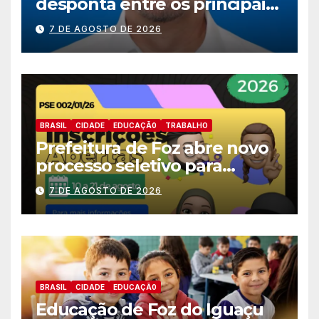
desponta entre os principais
nomes do União Brasil para
7 DE AGOSTO DE 2026
deputado estadual
BRASIL
CIDADE
EDUCAÇÃ0
TRABALHO
Prefeitura de Foz abre novo
processo seletivo para
estagiários
7 DE AGOSTO DE 2026
BRASIL
CIDADE
EDUCAÇÃ0
Educação de Foz do Iguaçu