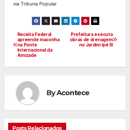
via Tribuna Popular
Receita Federal
Prefeitura executa
Navegação
apreende maconha
obras de drenagem
na Ponte
no Jardim Ipê III
de
Internacional da
Amizade
artigos
By
Acontece
Posts Relacionados