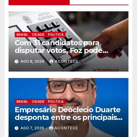
BRASIL
CIDADE
POLITICA
Com 31 candidatos para
disputar votos, Foz pode
perder representatividade
AGO 8, 2026
ACONTECE
BRASIL
CIDADE
POLITICA
Empresário Deoclecio Duarte
desponta entre os principais
nomes do União Brasil para
AGO 7, 2026
ACONTECE
deputado estadual