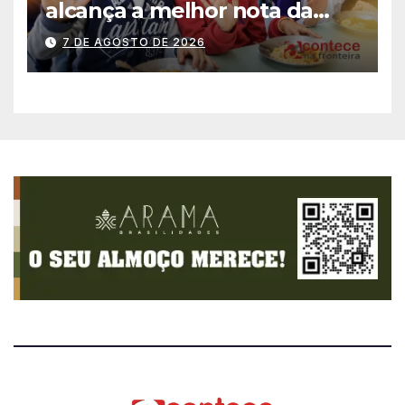
alcança a melhor nota da
história no IDEB
7 DE AGOSTO DE 2026