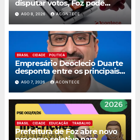
disputar votos, Foz pode
perder representatividade
AGO 8, 2026
ACONTECE
BRASIL
CIDADE
POLITICA
Empresário Deoclecio Duarte
desponta entre os principais
nomes do União Brasil para
AGO 7, 2026
ACONTECE
deputado estadual
BRASIL
CIDADE
EDUCAÇÃ0
TRABALHO
Prefeitura de Foz abre novo
processo seletivo para