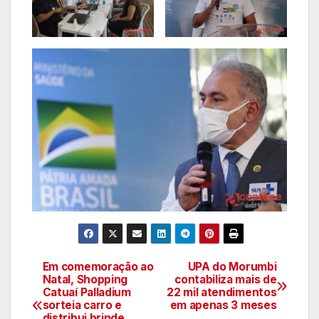
Em comemoração ao
UPA do Morumbi
Navegação
Natal, Shopping
contabiliza mais de
Catuaí Palladium
22 mil atendimentos
de
sorteia carro e
em apenas 3 meses
distribui brinde