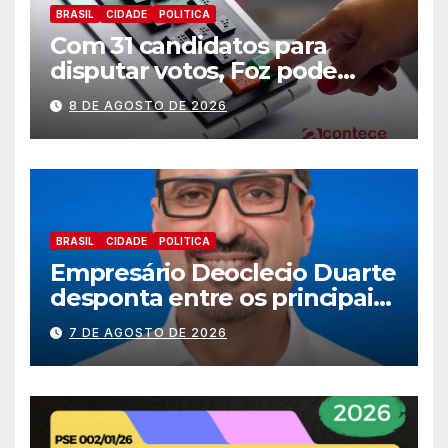
BRASIL
CIDADE
POLITICA
Com 31 candidatos para
disputar votos, Foz pode
perder representatividade
8 DE AGOSTO DE 2026
BRASIL
CIDADE
POLITICA
Empresário Deoclecio Duarte
desponta entre os principais
nomes do União Brasil para
7 DE AGOSTO DE 2026
deputado estadual