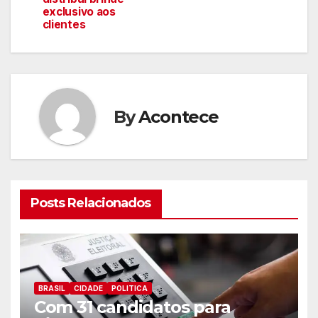
artigos
exclusivo aos
clientes
By
Acontece
Posts Relacionados
BRASIL
CIDADE
POLITICA
Com 31 candidatos para