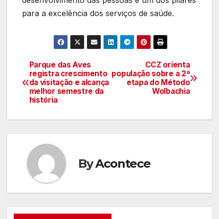
desenvolvimento das pessoas é um dos pilares
para a excelência dos serviços de saúde.
Parque das Aves
CCZ orienta
Navegação
registra crescimento
população sobre a 2ª
da visitação e alcança
etapa do Método
de
melhor semestre da
Wolbachia
história
artigos
By
Acontece