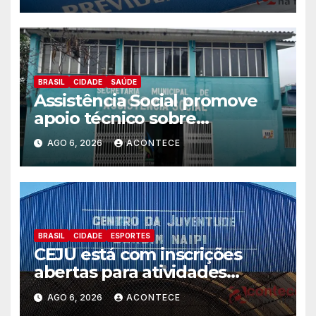
BRASIL
CIDADE
SAÚDE
Assistência Social promove
apoio técnico sobre
preparação e resposta a
AGO 6, 2026
ACONTECE
situações de emergência e
calamidade pública
BRASIL
CIDADE
ESPORTES
CEJU está com inscrições
abertas para atividades
gratuitas
AGO 6, 2026
ACONTECE