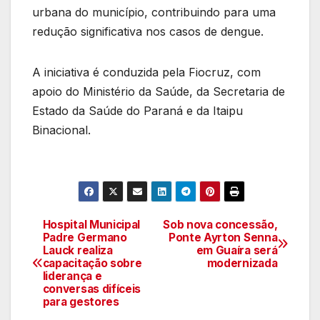
urbana do município, contribuindo para uma
redução significativa nos casos de dengue.
A iniciativa é conduzida pela Fiocruz, com
apoio do Ministério da Saúde, da Secretaria de
Estado da Saúde do Paraná e da Itaipu
Binacional.
Hospital Municipal
Sob nova concessão,
Navegação
Padre Germano
Ponte Ayrton Senna
Lauck realiza
em Guaíra será
de
capacitação sobre
modernizada
liderança e
artigos
conversas difíceis
para gestores