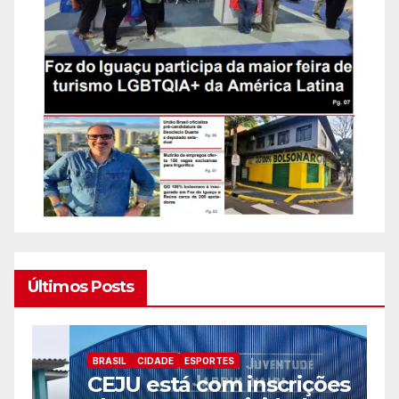
Últimos Posts
BRASIL
CIDADE
ESPORTES
B
CEJU está com inscrições
C