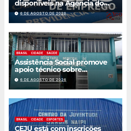
disponíveis na Agência do
Trabalhador
6 DE AGOSTO DE 2026
BRASIL
CIDADE
SAÚDE
Assistência Social promove
apoio técnico sobre
preparação e resposta a
6 DE AGOSTO DE 2026
situações de emergência e
calamidade pública
BRASIL
CIDADE
ESPORTES
CEJU está com inscrições