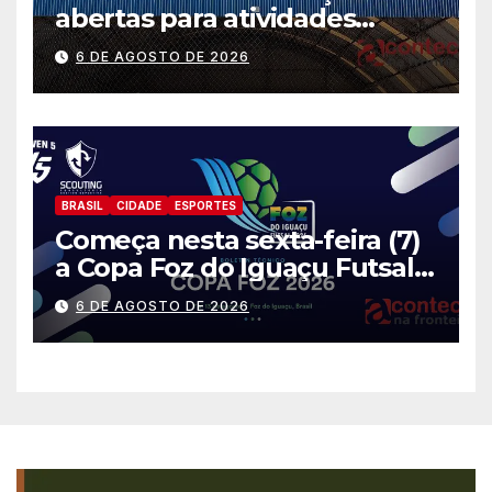
abertas para atividades
gratuitas
6 DE AGOSTO DE 2026
BRASIL
CIDADE
ESPORTES
Começa nesta sexta-feira (7)
a Copa Foz do Iguaçu Futsal
2026 com equipes de quatro
6 DE AGOSTO DE 2026
países