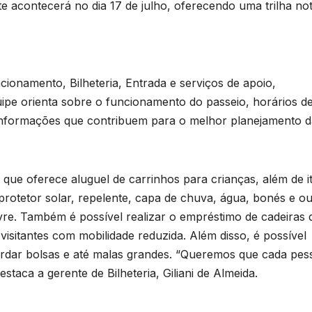
s
te acontecerá no dia 17 de julho, oferecendo uma trilha no
U
B
ionamento, Bilheteria, Entrada e serviços de apoio,
s
ipe orienta sobre o funcionamento do passeio, horários d
p
s informações que contribuem para o melhor planejamento 
 que oferece aluguel de carrinhos para crianças, além de i
rotetor solar, repelente, capa de chuva, água, bonés e ou
e
ivre. Também é possível realizar o empréstimo de cadeiras 
isitantes com mobilidade reduzida. Além disso, é possível
u
rdar bolsas e até malas grandes. “Queremos que cada pes
staca a gerente de Bilheteria, Giliani de Almeida.