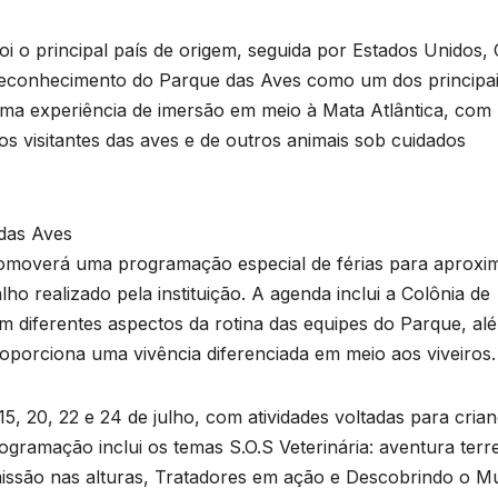
e
T
D
 foi o principal país de origem, seguida por Estados Unidos,
a
o reconhecimento do Parque das Aves como um dos principa
2
uma experiência de imersão em meio à Mata Atlântica, com
6
s visitantes das aves e de outros animais sob cuidados
o
das Aves
e
romoverá uma programação especial de férias para aproxi
r
lho realizado pela instituição. A agenda inclui a Colônia de
o
am diferentes aspectos da rotina das equipes do Parque, al
p
oporciona uma vivência diferenciada em meio aos viveiros.
n
p
s
 15, 20, 22 e 24 de julho, com atividades voltadas para cria
gramação inclui os temas S.O.S Veterinária: aventura terre
missão nas alturas, Tratadores em ação e Descobrindo o 