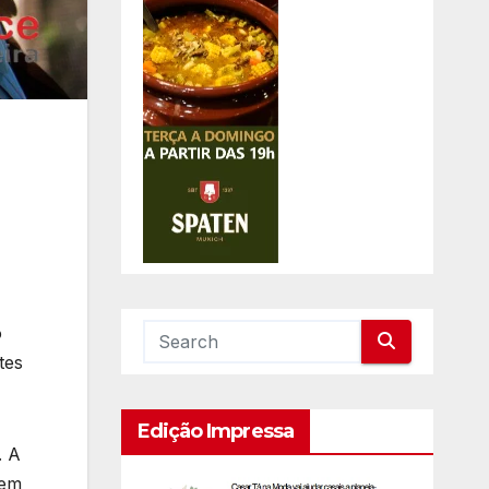
o
tes
Edição Impressa
. A
 em