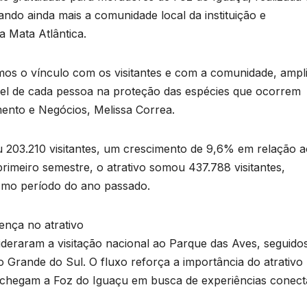
do ainda mais a comunidade local da instituição e
 Mata Atlântica.
mos o vínculo com os visitantes e com a comunidade, ampl
apel de cada pessoa na proteção das espécies que ocorrem
mento e Negócios, Melissa Correa.
u 203.210 visitantes, um crescimento de 9,6% em relação 
B
imeiro semestre, o atrativo somou 437.788 visitantes,
C
smo período do ano passado.
P
p
ença no atrativo
s
lideraram a visitação nacional ao Parque das Aves, seguido
o Grande do Sul. O fluxo reforça a importância do atrativo
D
e chegam a Foz do Iguaçu em busca de experiências conec
o
A