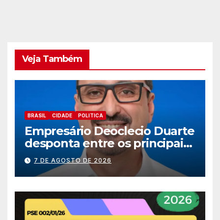
Veja Também
BRASIL
CIDADE
POLITICA
Empresário Deoclecio Duarte
desponta entre os principais
nomes do União Brasil para
7 DE AGOSTO DE 2026
deputado estadual