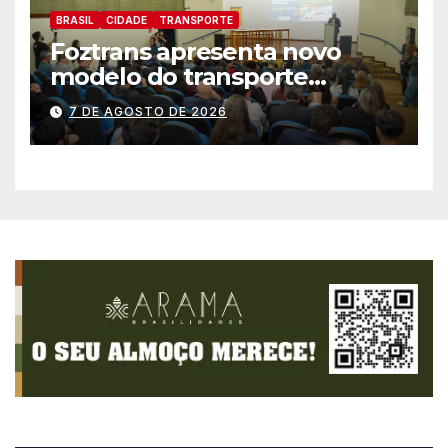
BRASIL
CIDADE
TRANSPORTE
Foztrans apresenta novo
modelo do transporte
coletivo em audiência
7 DE AGOSTO DE 2026
pública e avança para um
sistema mais moderno e
eficiente