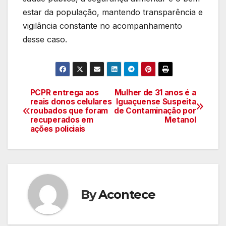
estar da população, mantendo transparência e
vigilância constante no acompanhamento
desse caso.
PCPR entrega aos
Mulher de 31 anos é a
Navegação
reais donos celulares
Iguaçuense Suspeita
roubados que foram
de Contaminação por
de
recuperados em
Metanol
ações policiais
artigos
By
Acontece