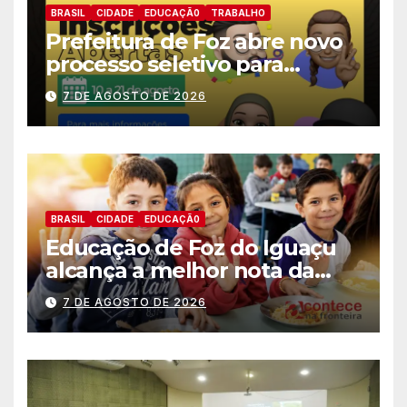
BRASIL
CIDADE
EDUCAÇÃ0
TRABALHO
Prefeitura de Foz abre novo
processo seletivo para
estagiários
7 DE AGOSTO DE 2026
BRASIL
CIDADE
EDUCAÇÃ0
Educação de Foz do Iguaçu
alcança a melhor nota da
história no IDEB
7 DE AGOSTO DE 2026