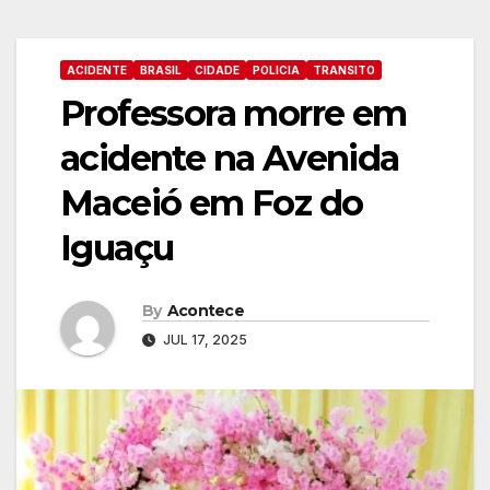
ACIDENTE
BRASIL
CIDADE
POLICIA
TRANSITO
Professora morre em
acidente na Avenida
Maceió em Foz do
Iguaçu
By
Acontece
JUL 17, 2025