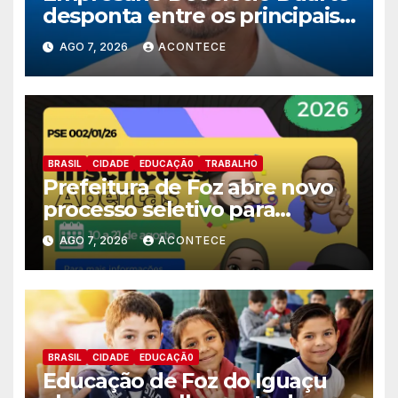
desponta entre os principais
nomes do União Brasil para
AGO 7, 2026
ACONTECE
deputado estadual
BRASIL
CIDADE
EDUCAÇÃ0
TRABALHO
Prefeitura de Foz abre novo
processo seletivo para
estagiários
AGO 7, 2026
ACONTECE
BRASIL
CIDADE
EDUCAÇÃ0
Educação de Foz do Iguaçu