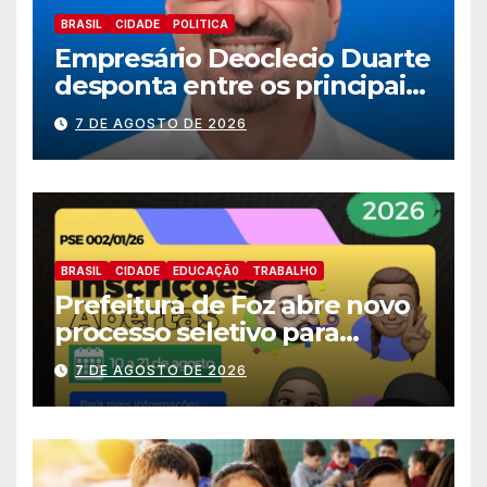
BRASIL
CIDADE
POLITICA
Empresário Deoclecio Duarte
desponta entre os principais
nomes do União Brasil para
7 DE AGOSTO DE 2026
deputado estadual
BRASIL
CIDADE
EDUCAÇÃ0
TRABALHO
Prefeitura de Foz abre novo
processo seletivo para
estagiários
7 DE AGOSTO DE 2026