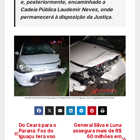
e, posteriormente, encaminhado a
Cadeia Pública Laudemir Neves, onde
permanecerá à disposição da Justiça.
Do Ceará para o
General Silva e Luna
Navegação
Paraná: Foz do
assegura mais de R$
Iguaçu terá voo
60 milhões em