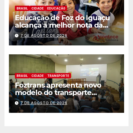
BRASIL
CIDADE
EDUCAÇÃ0
Educação de Foz do Iguaçu
alcança a melhor nota da
história no IDEB
7 DE AGOSTO DE 2026
BRASIL
CIDADE
TRANSPORTE
Foztrans apresenta novo
modelo do transporte
coletivo em audiência
7 DE AGOSTO DE 2026
pública e avança para um
sistema mais moderno e
eficiente