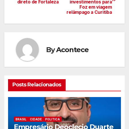
de
direto de Fortaleza
investimentos para
Foz em viagem
artigos
relâmpago a Curitiba
By
Acontece
Posts Relacionados
BRASIL
CIDADE
POLITICA
Empresário Deoclecio Duarte