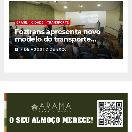
BRASIL
CIDADE
TRANSPORTE
Foztrans apresenta novo
modelo do transporte
coletivo em audiência
7 DE AGOSTO DE 2026
pública e avança para um
sistema mais moderno e
eficiente