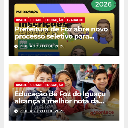
BRASIL
CIDADE
EDUCAÇÃ0
TRABALHO
Prefeitura de Foz abre novo
processo seletivo para
estagiários
7 DE AGOSTO DE 2026
BRASIL
CIDADE
EDUCAÇÃ0
Educação de Foz do Iguaçu
alcança a melhor nota da
história no IDEB
7 DE AGOSTO DE 2026