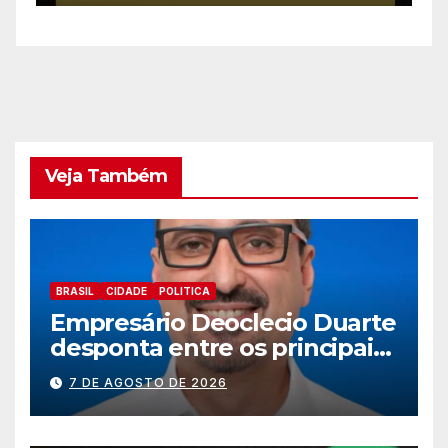
s
e
Veja Também
BRASIL
CIDADE
POLITICA
Empresário Deoclecio Duarte
desponta entre os principais
nomes do União Brasil para
7 DE AGOSTO DE 2026
deputado estadual