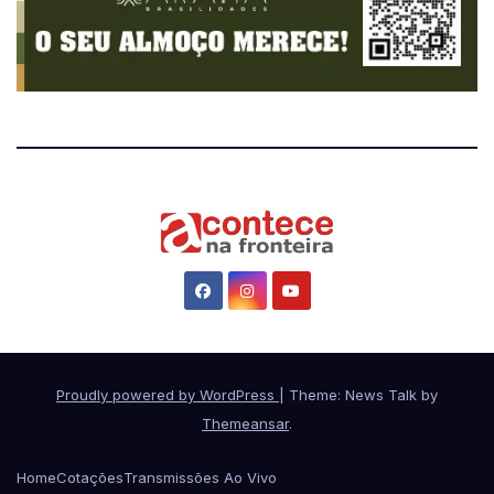
Proudly powered by WordPress
|
Theme: News Talk by
Themeansar
.
Home
Cotações
Transmissões Ao Vivo