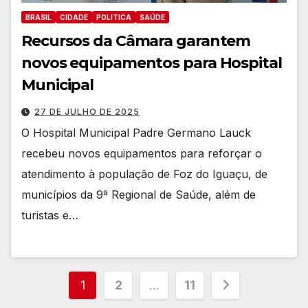
BRASIL
CIDADE
POLITICA
SAÚDE
Recursos da Câmara garantem
novos equipamentos para Hospital
Municipal
27 DE JULHO DE 2025
O Hospital Municipal Padre Germano Lauck
recebeu novos equipamentos para reforçar o
atendimento à população de Foz do Iguaçu, de
municípios da 9ª Regional de Saúde, além de
turistas e…
Paginação
1
2
…
11