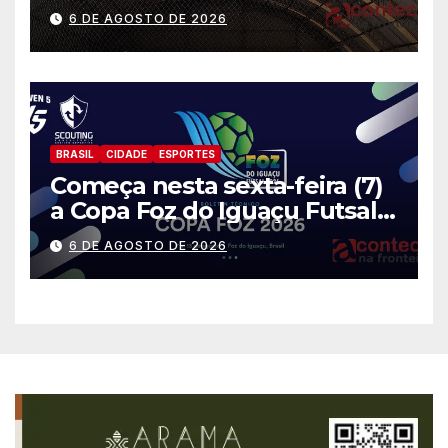
gratuitas
6 DE AGOSTO DE 2026
BRASIL
CIDADE
ESPORTES
Começa nesta sexta-feira (7)
a Copa Foz do Iguaçu Futsal
2026 com equipes de quatro
6 DE AGOSTO DE 2026
países