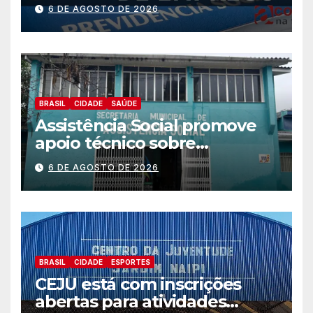
Trabalhador
6 DE AGOSTO DE 2026
BRASIL
CIDADE
SAÚDE
Assistência Social promove
apoio técnico sobre
preparação e resposta a
6 DE AGOSTO DE 2026
situações de emergência e
calamidade pública
BRASIL
CIDADE
ESPORTES
CEJU está com inscrições
abertas para atividades