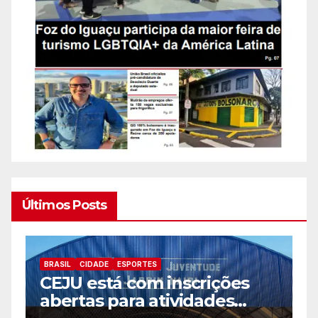
Últimos Posts
BRASIL
CIDADE
ESPORTES
B
CEJU está com inscrições
C
abertas para atividades
a