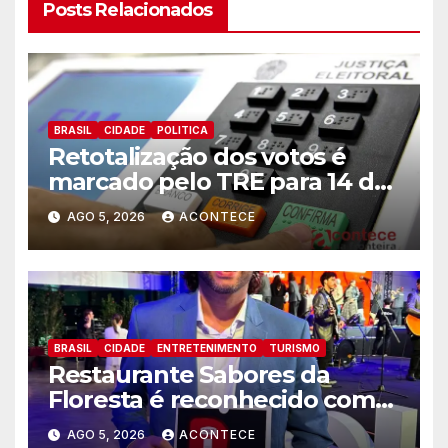
Posts Relacionados
BRASIL
CIDADE
POLITICA
Retotalização dos votos é
marcado pelo TRE para 14 de
agosto
AGO 5, 2026
ACONTECE
BRASIL
CIDADE
ENTRETENIMENTO
TURISMO
Restaurante Sabores da
Floresta é reconhecido como
um dos Lugares Imperdíveis
AGO 5, 2026
ACONTECE