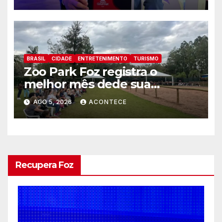
de Foz do Iguaçu
BRASIL
CIDADE
ENTRETENIMENTO
TURISMO
Zoo Park Foz registra o
melhor mês dede sua
inauguração
AGO 5, 2026
ACONTECE
Recupera Foz