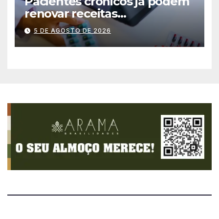
Pacientes crônicos já podem
renovar receitas
automaticamente pelo
5 DE AGOSTO DE 2026
aplicativo da Prefeitura