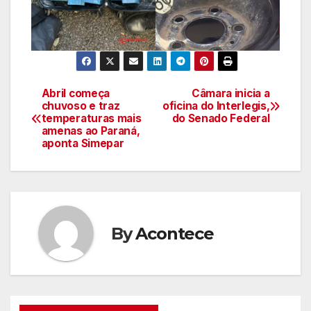
Abril começa
Câmara inicia a
Navegação
chuvoso e traz
oficina do Interlegis,
temperaturas mais
do Senado Federal
de
amenas ao Paraná,
aponta Simepar
artigos
By
Acontece