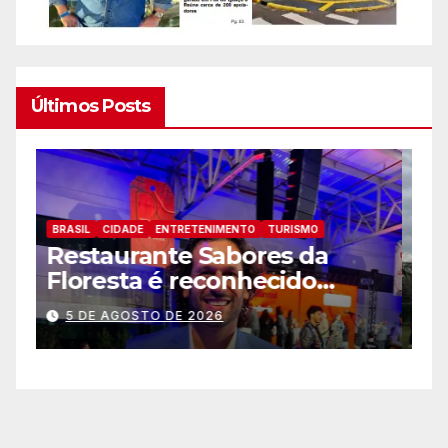
Últimos Posts
BRASIL
CIDADE
ENTRETENIMENTO
TURISMO
B
Zoo Park Foz registra o
P
melhor mês dede sua
p
inauguração
a
5 DE AGOSTO DE 2026
a