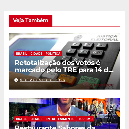
Veja Também
BRASIL
CIDADE
POLITICA
Retotalização dos votos é
marcado pelo TRE para 14 de
agosto
5 DE AGOSTO DE 2026
BRASIL
CIDADE
ENTRETENIMENTO
TURISMO
Restaurante Sabores da