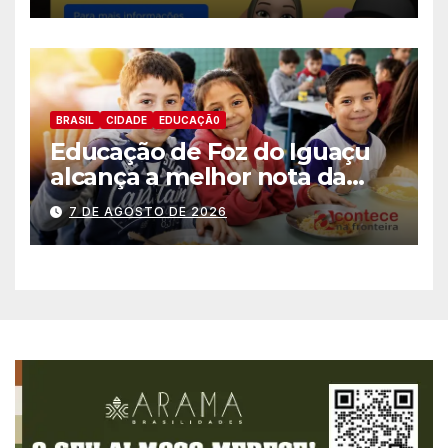
BRASIL
CIDADE
EDUCAÇÃ0
Educação de Foz do Iguaçu
alcança a melhor nota da
história no IDEB
7 DE AGOSTO DE 2026