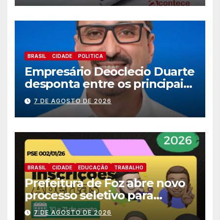
BRASIL
CIDADE
POLITICA
Empresário Deoclecio Duarte
desponta entre os principais
nomes do União Brasil para
7 DE AGOSTO DE 2026
deputado estadual
BRASIL
CIDADE
EDUCAÇÃ0
TRABALHO
Prefeitura de Foz abre novo
processo seletivo para
estagiários
7 DE AGOSTO DE 2026