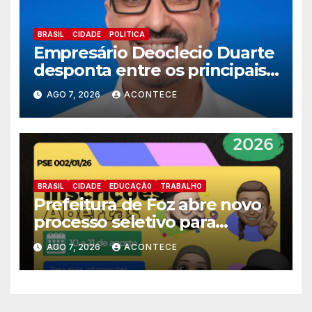
BRASIL
CIDADE
POLITICA
Empresário Deoclecio Duarte
desponta entre os principais
nomes do União Brasil para
AGO 7, 2026
ACONTECE
deputado estadual
BRASIL
CIDADE
EDUCAÇÃ0
TRABALHO
Prefeitura de Foz abre novo
processo seletivo para
estagiários
AGO 7, 2026
ACONTECE