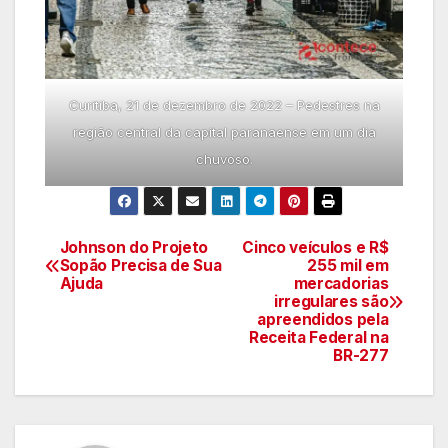
Curitiba, 21 de dezembro de 2022 – Pedestres na
região central da capital paranaense em um dia
chuvoso.
Johnson do Projeto
Cinco veículos e R$
Navegação
Sopão Precisa de Sua
255 mil em
Ajuda
mercadorias
de
irregulares são
apreendidos pela
artigos
Receita Federal na
BR-277