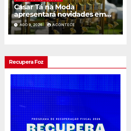
Casar Tá na Moda
apresentará novidades em
entretenimento para
AGO 9, 2026
ACONTECE
casamentos e festas de
debutantes
Recupera Foz