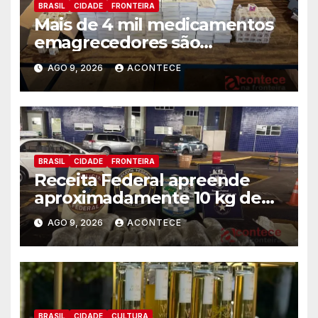
BRASIL
CIDADE
FRONTEIRA
Mais de 4 mil medicamentos
emagrecedores são
apreendidos pela Receita
AGO 9, 2026
ACONTECE
Federal
BRASIL
CIDADE
FRONTEIRA
Receita Federal apreende
aproximadamente 10 kg de
substância análoga ao
AGO 9, 2026
ACONTECE
capulho
BRASIL
CIDADE
CULTURA