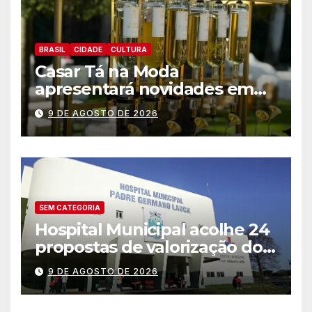
BRASIL
CIDADE
CULTURA
Casar Tá na Moda
apresentará novidades em
entretenimento para
9 DE AGOSTO DE 2026
casamentos e festas de
debutantes
SEM CATEGORIA
Hospital Municipal acolhe 24
propostas de valorização dos
trabalhadores e institui mesa
9 DE AGOSTO DE 2026
permanente de negociação