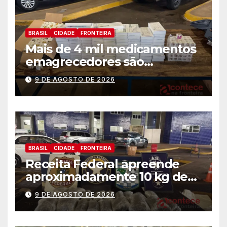
BRASIL
CIDADE
FRONTEIRA
Mais de 4 mil medicamentos
emagrecedores são
apreendidos pela Receita
9 DE AGOSTO DE 2026
Federal
BRASIL
CIDADE
FRONTEIRA
Receita Federal apreende
aproximadamente 10 kg de
substância análoga ao
9 DE AGOSTO DE 2026
capulho