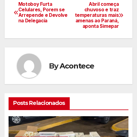
Motoboy Furta
Abril começa
Navegação
Celulares, Porem se
chuvoso e traz
Arrepende e Devolve
temperaturas mais
de
na Delegacia
amenas ao Paraná,
aponta Simepar
artigos
By
Acontece
Posts Relacionados