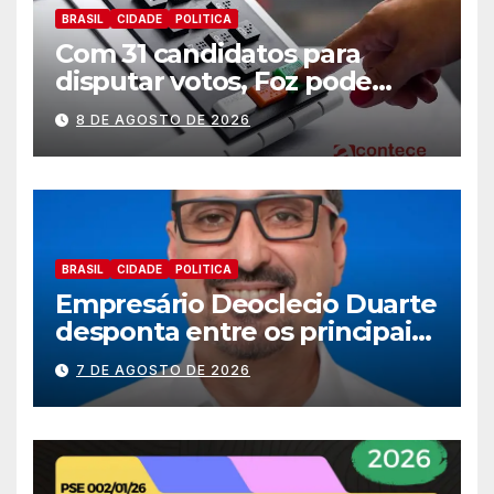
BRASIL
CIDADE
POLITICA
Com 31 candidatos para
disputar votos, Foz pode
perder representatividade
8 DE AGOSTO DE 2026
BRASIL
CIDADE
POLITICA
Empresário Deoclecio Duarte
desponta entre os principais
nomes do União Brasil para
7 DE AGOSTO DE 2026
deputado estadual