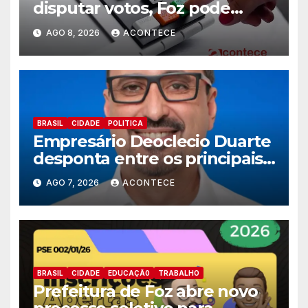
disputar votos, Foz pode
perder representatividade
AGO 8, 2026
ACONTECE
BRASIL
CIDADE
POLITICA
Empresário Deoclecio Duarte
desponta entre os principais
nomes do União Brasil para
AGO 7, 2026
ACONTECE
deputado estadual
BRASIL
CIDADE
EDUCAÇÃ0
TRABALHO
Prefeitura de Foz abre novo