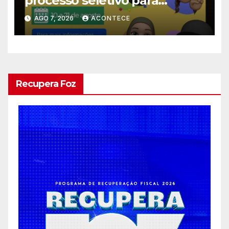
processo seletivo para
estagiários
AGO 7, 2026
ACONTECE
Recupera Foz