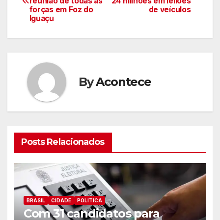
reunião de todas as
24 milhões em leilões
de
forças em Foz do
de veículos
Iguaçu
artigos
By
Acontece
Posts Relacionados
BRASIL
CIDADE
POLITICA
Com 31 candidatos para