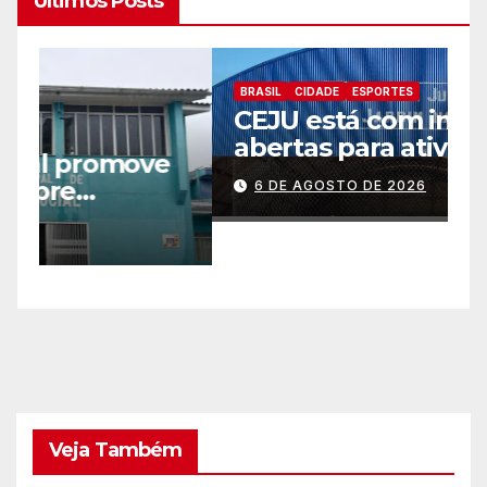
Últimos Posts
BRASIL
CIDADE
ESPORTES
B
CEJU está com inscrições
C
abertas para atividades
a
gratuitas
2
6 DE AGOSTO DE 2026
p
Veja Também