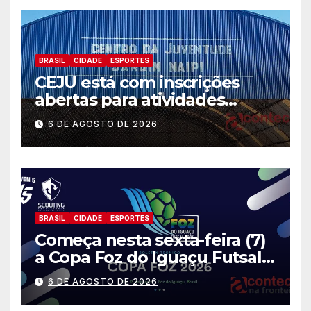
BRASIL
CIDADE
ESPORTES
CEJU está com inscrições
abertas para atividades
gratuitas
6 DE AGOSTO DE 2026
BRASIL
CIDADE
ESPORTES
Começa nesta sexta-feira (7)
a Copa Foz do Iguaçu Futsal
2026 com equipes de quatro
6 DE AGOSTO DE 2026
países