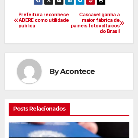
Prefeitura reconhece
Cascavel ganha a
Navegação
ADERE como utilidade
maior fábrica de
pública
painéis fotovoltaicos
de
do Brasil
artigos
By
Acontece
Posts Relacionados