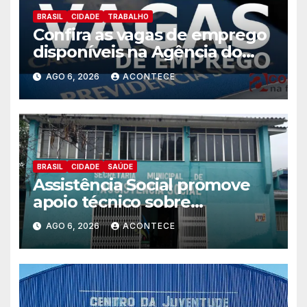
BRASIL
CIDADE
TRABALHO
Confira as vagas de emprego
disponíveis na Agência do
Trabalhador
AGO 6, 2026
ACONTECE
BRASIL
CIDADE
SAÚDE
Assistência Social promove
apoio técnico sobre
preparação e resposta a
AGO 6, 2026
ACONTECE
situações de emergência e
calamidade pública