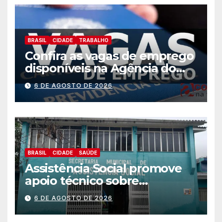
BRASIL
CIDADE
TRABALHO
Confira as vagas de emprego
disponíveis na Agência do
Trabalhador
6 DE AGOSTO DE 2026
BRASIL
CIDADE
SAÚDE
Assistência Social promove
apoio técnico sobre
preparação e resposta a
6 DE AGOSTO DE 2026
situações de emergência e
calamidade pública