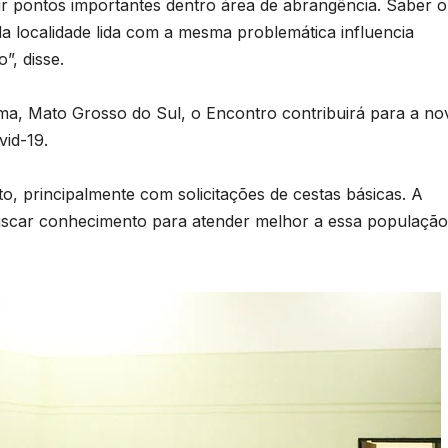
o
r pontos importantes dentro área de abrangência. Saber o
T
p
a localidade lida com a mesma problemática influencia
D
”, disse.
d
2
6
hema, Mato Grosso do Sul, o Encontro contribuirá para a no
a
vid-19.
v
o
 principalmente com solicitações de cestas básicas. A
F
scar conhecimento para atender melhor a essa população
p
d
r
r
e
a
v