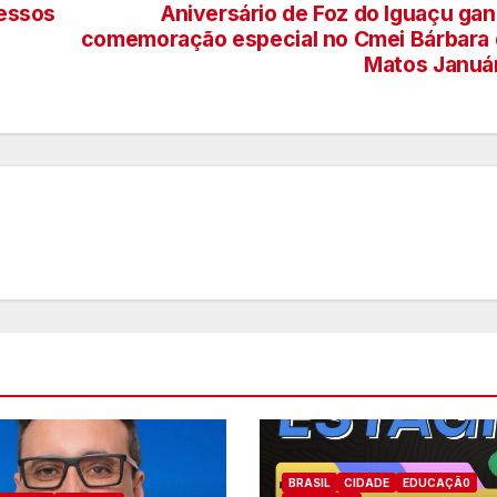
cessos
Aniversário de Foz do Iguaçu ga
comemoração especial no Cmei Bárbara
Matos Januá
BRASIL
CIDADE
EDUCAÇÃ0