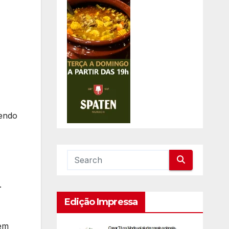
sendo
.
Edição Impressa
 em