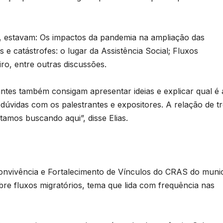
9), estavam: Os impactos da pandemia na ampliação das
 e catástrofes: o lugar da Assistência Social; Fluxos
iro, entre outras discussões.
antes também consigam apresentar ideias e explicar qual é 
 dúvidas com os palestrantes e expositores. A relação de t
tamos buscando aqui”, disse Elias.
B
C
P
3
nvivência e Fortalecimento de Vínculos do CRAS do munic
c
bre fluxos migratórios, tema que lida com frequência nas
n
D
d
A