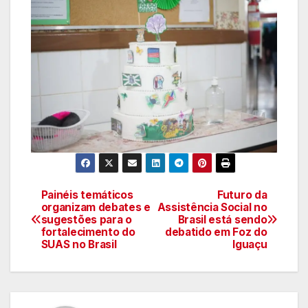
Painéis temáticos
Futuro da
Navegação
organizam debates e
Assistência Social no
sugestões para o
Brasil está sendo
de
fortalecimento do
debatido em Foz do
SUAS no Brasil
Iguaçu
artigos