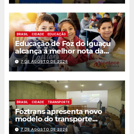
BRASIL
CIDADE
EDUCAÇÃ0
Educação de Foz do Iguaçu
alcança a melhor nota da
história no IDEB
7 DE AGOSTO DE 2026
BRASIL
CIDADE
TRANSPORTE
Foztrans apresenta novo
modelo do transporte
coletivo em audiência
7 DE AGOSTO DE 2026
pública e avança para um