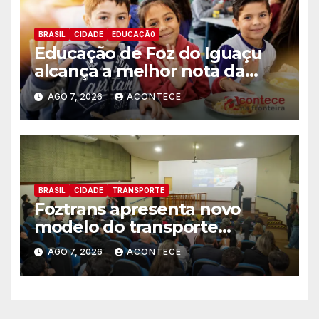
BRASIL
CIDADE
EDUCAÇÃ0
Educação de Foz do Iguaçu
alcança a melhor nota da
história no IDEB
AGO 7, 2026
ACONTECE
BRASIL
CIDADE
TRANSPORTE
Foztrans apresenta novo
modelo do transporte
coletivo em audiência pública
AGO 7, 2026
ACONTECE
e avança para um sistema
mais moderno e eficiente