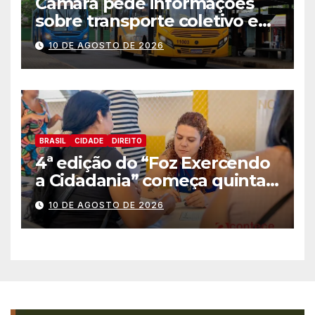
Câmara pede informações
sobre transporte coletivo e
melhorias na mobilidade em
10 DE AGOSTO DE 2026
Foz
BRASIL
CIDADE
DIREITO
4ª edição do “Foz Exercendo
a Cidadania” começa quinta-
feira (13) com oferta de
10 DE AGOSTO DE 2026
serviços essenciais e
gratuitos