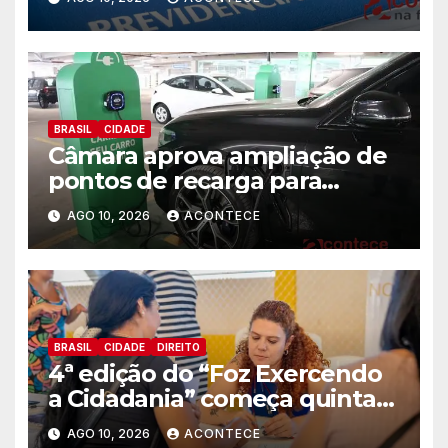
BRASIL
CIDADE
Câmara aprova ampliação de
pontos de recarga para
veículos elétricos em hotéis,
AGO 10, 2026
ACONTECE
supermercados e centros
comerciais
BRASIL
CIDADE
DIREITO
4ª edição do “Foz Exercendo
a Cidadania” começa quinta-
feira (13) com oferta de
AGO 10, 2026
ACONTECE