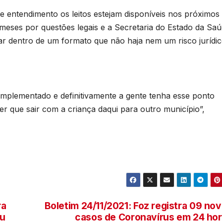
T
e entendimento os leitos estejam disponíveis nos próximos 
D
 meses por questões legais e a Secretaria do Estado da Sa
2
xar dentro de um formato que não haja nem um risco jurídic
d
6
n
e
 implementado e definitivamente a gente tenha esse ponto
r que sair com a criança daqui para outro município”,
c
b
ra
Boletim 24/11/2021: Foz registra 09 no
çu
casos de Coronavírus em 24 ho