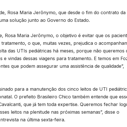
úde, Rosa Maria Jerônymo, que desde o fim do contrato da
 uma solução junto ao Governo do Estado.
, Rosa Maria Jerônymo, o objetivo é evitar que os pacien
r o tratamento, o que, muitas vezes, prejudica o acompanha
 volta das UTIs pediátricas há meses, porque não queremos
as e vindas dessas viagens para tratamento. E temos em Fo
ntes que podem assegurar uma assistência de qualidade”,
inado para a manutenção dos cinco leitos de UTI pediátric
n
onatal. O prefeito Brasileiro Chico também entende que ess
Cavalcanti, que já tem toda expertise. Queremos fechar log
es leitos na plenitude nas próximas semanas”, disse o
D
trevista na última sexta-feira.
A