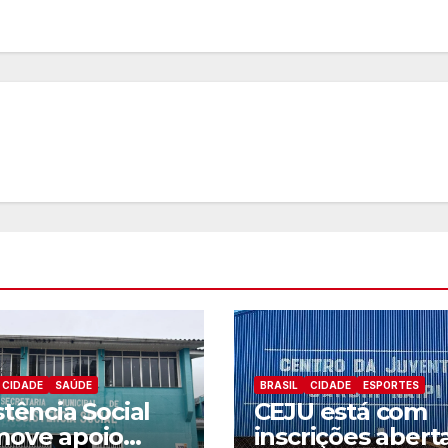
CIDADE
SAÚDE
BRASIL
CIDADE
ESPORTES
stência Social
CEJU está com
move apoio
inscrições abert