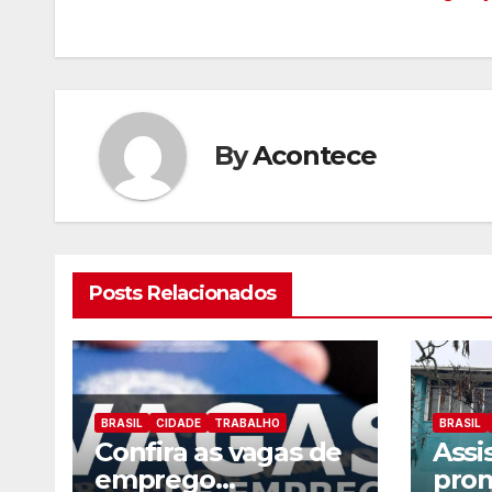
de
artigos
By
Acontece
Posts Relacionados
BRASIL
CIDADE
TRABALHO
BRASIL
Confira as vagas de
Assi
emprego
pro