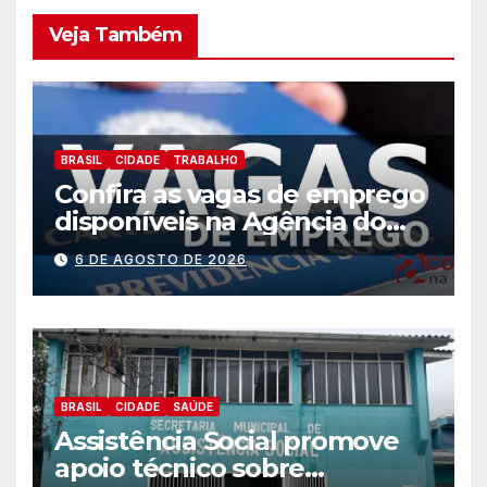
Veja Também
BRASIL
CIDADE
TRABALHO
Confira as vagas de emprego
disponíveis na Agência do
Trabalhador
6 DE AGOSTO DE 2026
BRASIL
CIDADE
SAÚDE
Assistência Social promove
apoio técnico sobre