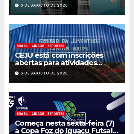
preparação e resposta a
6 DE AGOSTO DE 2026
situações de emergência e
calamidade pública
BRASIL
CIDADE
ESPORTES
CEJU está com inscrições
abertas para atividades
gratuitas
6 DE AGOSTO DE 2026
BRASIL
CIDADE
ESPORTES
Começa nesta sexta-feira (7)
a Copa Foz do Iguaçu Futsal