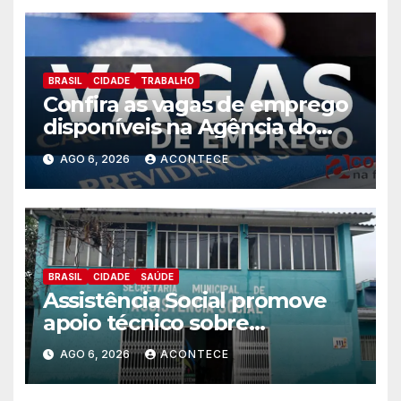
BRASIL
CIDADE
TRABALHO
Confira as vagas de emprego
disponíveis na Agência do
Trabalhador
AGO 6, 2026
ACONTECE
BRASIL
CIDADE
SAÚDE
Assistência Social promove
apoio técnico sobre
preparação e resposta a
AGO 6, 2026
ACONTECE
situações de emergência e
calamidade pública