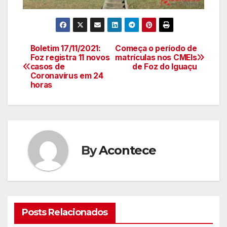
Boletim 17/11/2021:
Começa o período de
Navegação
Foz registra 11 novos
matrículas nos CMEIs
casos de
de Foz do Iguaçu
de
Coronavírus em 24
horas
artigos
By
Acontece
Posts Relacionados